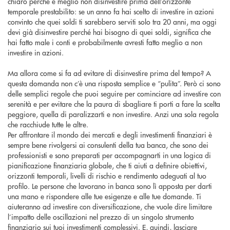
chiaro perché è meglio non disinvestire prima dell’orizzonte
temporale prestabilito: se un anno fa hai scelto di investire in azioni
convinto che quei soldi ti sarebbero serviti solo tra 20 anni, ma oggi
devi già disinvestire perché hai bisogno di quei soldi, significa che
hai fatto male i conti e probabilmente avresti fatto meglio a non
investire in azioni.
Ma allora come si fa ad evitare di disinvestire prima del tempo? A
questa domanda non c’è una risposta semplice e “pulita”. Però ci sono
delle semplici regole che puoi seguire per cominciare ad investire con
serenità e per evitare che la paura di sbagliare ti porti a fare la scelta
peggiore, quella di paralizzarti e non investire. Anzi una sola regola
che racchiude tutte le altre.
Per affrontare il mondo dei mercati e degli investimenti finanziari è
sempre bene rivolgersi ai consulenti della tua banca, che sono dei
professionisti e sono preparati per accompagnarti in una logica di
pianificazione finanziaria globale, che ti aiuti a definire obiettivi,
orizzonti temporali, livelli di rischio e rendimento adeguati al tuo
profilo. Le persone che lavorano in banca sono lì apposta per darti
una mano e rispondere alle tue esigenze e alle tue domande. Ti
aiuteranno ad investire con diversificazione, che vuole dire limitare
l’impatto delle oscillazioni nel prezzo di un singolo strumento
finanziario sui tuoi investimenti complessivi. E, quindi, lasciare