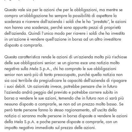
Questo vale sia per le azioni che per le obbligazioni, ma mentre se
compro un’obbligazione ho sempre la possibilità di aspettare la
scadenza e ricevere dall’azienda i soldi che le ho “prestato”, le azioni
non hanno una scadenza, perché sono appunto pezzi di proprietà
dell’azienda. Quindi l’unico modo per riavere i soldi che ho investito
in un’azione è vendere quell’azione in borsa ad un altro investitore
disposto a comprarla.
Questa caratteristica rende le azioni di un’azienda molto più rischiose
delle sue obbligazioni senior: se un giorno esce una notizia molto
negativa sulla Mela S.p.A., chi ha comprato le sue obbligazioni
senior non sarà più di tanto preoccupato, purché quella notizia non
sia così terribile da pregiudicare la capacità dell’azienda di ripagare
i suoi debiti. Un azionista invece, potrebbe pensare che in futuro
l’azienda andrà peggio del previsto e potrebbe correre subito in
borsa a vendere le sue azioni, temendo che in futuro non ci sarà più
nessuno disposto a comprarle, se non ad un prezzo molto basso. Se
però tante persone fanno lo stesso ragionamento, all’uscita della
notizia ci saranno molte persone in borsa disposte a vendere le azioni
della Mela S.p.A. e poche persone disposte a comprarle, con un
impatto negativo immediato sul prezzo delle azioni.