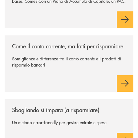
basse. Come? Con un Piano di Accumulo di Capitale, un PAC.
/news/come-il-conto-corrente-ma-fatti-per-risparmiare/
Come il conto corrente, ma fatti per risparmiare
Somiglianze e differenze tra il conto corrente e i prodotti di
risparmio bancari
/news/sbagliando-si-impara-a-risparmiare/
Sbagliando si impara (a risparmiare)
Un metodo error-friendly per gestire entrate e spese