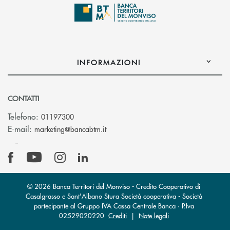
INFORMAZIONI
CONTATTI
Telefono:
01197300
(si apre l’app di posta elettronica)
E-mail:
marketing@bancabtm.it
© 2026 Banca Territori del Monviso - Credito Cooperativo di
Casalgrasso e Sant'Albano Stura Società cooperativa - Società
partecipante al Gruppo IVA Cassa Centrale Banca · P.Iva
02529020220
Crediti
|
Note legali