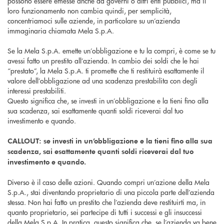
possono essere emesse anche da governi o altri enti pubblici, ma il
loro funzionamento non cambia quindi, per semplicità,
concentriamoci sulle aziende, in particolare su un’azienda
immaginaria chiamata Mela S.p.A.
Se la Mela S.p.A. emette un’obbligazione e tu la compri, è come se tu
avessi fatto un prestito all’azienda. In cambio dei soldi che le hai
“prestato”, la Mela S.p.A. ti promette che ti restituirà esattamente il
valore dell’obbligazione ad una scadenza prestabilita con degli
interessi prestabiliti.
Questo significa che, se investi in un’obbligazione e la tieni fino alla
sua scadenza, sai esattamente quanti soldi riceverai dal tuo
investimento e quando.
CALLOUT: se investi in un’obbligazione e la tieni fino alla sua
scadenza, sai esattamente quanti soldi riceverai dal tuo
investimento e quando.
Diverso è il caso delle azioni. Quando compri un’azione della Mela
S.p.A., stai diventando proprietario di una piccola parte dell’azienda
stessa. Non hai fatto un prestito che l’azienda deve restituirti ma, in
quanto proprietario, sei partecipe di tutti i successi e gli insuccessi
della Mela S.p.A. In pratica, questo significa che, se l’azienda va bene