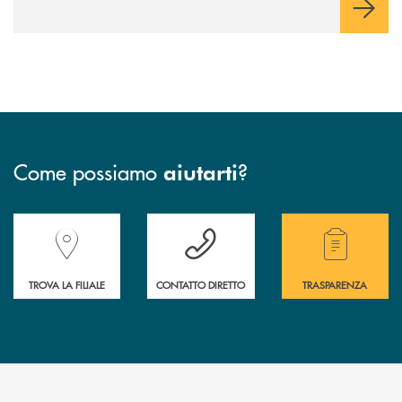
Come possiamo
?
aiutarti
Accedi all' elenco completo delle filiali della Banca.
Hai bisogno di assistenza immediata? Contatta
Hai bisogno di alcuni
TROVA LA FILIALE
CONTATTO DIRETTO
TRASPARENZA