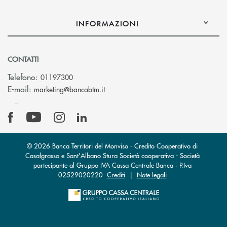
INFORMAZIONI
CONTATTI
Telefono:
01197300
(si apre l’app di posta elettronica)
E-mail:
marketing@bancabtm.it
© 2026 Banca Territori del Monviso - Credito Cooperativo di
Casalgrasso e Sant'Albano Stura Società cooperativa - Società
partecipante al Gruppo IVA Cassa Centrale Banca · P.Iva
02529020220
Crediti
|
Note legali