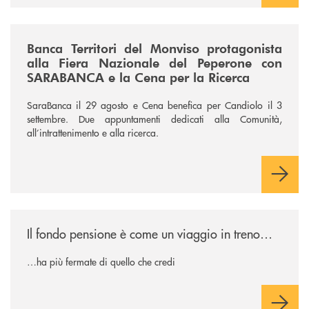
/news/fiera-nazionale-del-peperone-con-sarabanca-e-la-cena-per-la-ri
Banca Territori del Monviso protagonista
alla Fiera Nazionale del Peperone con
SARABANCA e la Cena per la Ricerca
SaraBanca il 29 agosto e Cena benefica per Candiolo il 3
settembre. Due appuntamenti dedicati alla Comunità,
all’intrattenimento e alla ricerca.
/news/il-fondo-pensione-e-come-un-viaggio-in-treno/
Il fondo pensione è come un viaggio in treno…
…ha più fermate di quello che credi