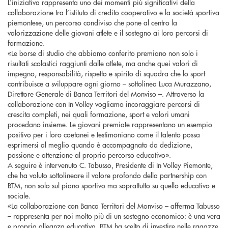
L’iniziativa rappresenta uno dei momenti più significativi della
collaborazione tra l’istituto di credito cooperativo e la società sportiva
piemontese, un percorso condiviso che pone al centro la
valorizzazione delle giovani atlete e il sostegno ai loro percorsi di
formazione.
«Le borse di studio che abbiamo conferito premiano non solo i
risultati scolastici raggiunti dalle atlete, ma anche quei valori di
impegno, responsabilità, rispetto e spirito di squadra che lo sport
contribuisce a sviluppare ogni giorno – sottolinea Luca Murazzano,
Direttore Generale di Banca Territori del Monviso –. Attraverso la
collaborazione con In Volley vogliamo incoraggiare percorsi di
crescita completi, nei quali formazione, sport e valori umani
procedano insieme. Le giovani premiate rappresentano un esempio
positivo per i loro coetanei e testimoniano come il talento possa
esprimersi al meglio quando è accompagnato da dedizione,
passione e attenzione al proprio percorso educativo».
A seguire è intervenuto C. Tabusso, Presidente di In Volley Piemonte,
che ha voluto sottolineare il valore profondo della partnership con
BTM, non solo sul piano sportivo ma soprattutto su quello educativo e
sociale.
«La collaborazione con Banca Territori del Monviso – afferma Tabusso
– rappresenta per noi molto più di un sostegno economico: è una vera
e propria alleanza educativa. BTM ha scelto di investire nelle ragazze,