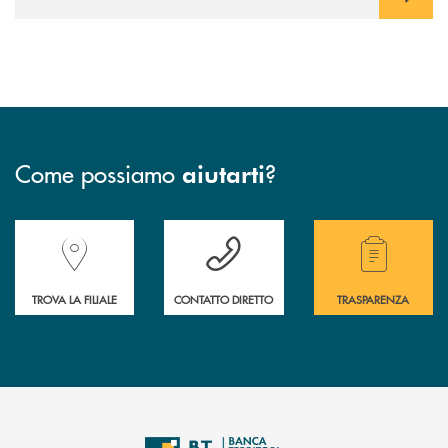
Come possiamo
?
aiutarti
Accedi all' elenco completo delle filiali della Banca.
Hai bisogno di assistenza immediata? Contatta
Hai bisogno di alcuni
TROVA LA FILIALE
CONTATTO DIRETTO
TRASPARENZA