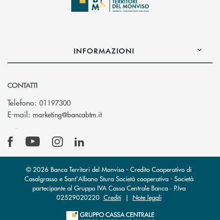
INFORMAZIONI
CONTATTI
Telefono:
01197300
(si apre l’app di posta elettronica)
E-mail:
marketing@bancabtm.it
© 2026 Banca Territori del Monviso - Credito Cooperativo di
Casalgrasso e Sant'Albano Stura Società cooperativa - Società
partecipante al Gruppo IVA Cassa Centrale Banca · P.Iva
02529020220
Crediti
|
Note legali