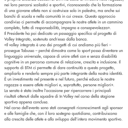
nei loro percorsi scolastici e sportivi, riconoscendo che la formazione
di una giovane atleta non si costruisce solo in palestra, ma anche sui
banchi di scuola e nella comunità in cui cresce. Questo approccio
condiviso ci permette di accompagnare le nostre atlete in un cammino
completo, fatto di responsabilità, impegno e consapevolezza».
Il Presidente ha poi dedicato un passaggio specifico al progetto di
Volley Integrato, sostenuto anch’esso dalla banca.
«Il volley integrato è uno dei progetti di cui andiamo più fieri –
prosegue Tabusso – perché dimostra come lo sport possa diventare un
linguaggio universale, capace di unire atleti con e senza disabilità
cognitive in un percorso comune di relazione, crescita e inclusione. Il
supporto di BTM ci permette di dare continuità a questo progetto,
ampliarlo e renderlo sempre più parte integrante della nostra identità.
È un investimento nel presente e nel futuro, perché educa le nostre
ragazze a essere atlete migliori e, soprattutto, persone migliori».
La serata è stata inoltre l’occasione per ripercorrere i principali
risultati ottenuti dalle squadre di In Volley nel corso della stagione
sportiva appena conclusa.
Nel corso dell’evento sono stati consegnati riconoscimenti agli sponsor
e alle famiglie che, con il loro sostegno quotidiano, contribuiscono
alla crescita delle atlete e allo sviluppo dell’intero movimento sportivo.