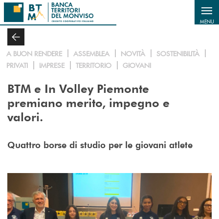
Salta al contenuto principale
MENU
A BUON RENDERE
ASSEMBLEA
NOVITÀ
SOSTENIBILITÀ
PRIVATI
IMPRESE
TERRITORIO
GIOVANI
BTM e In Volley Piemonte
premiano merito, impegno e
valori.
Quattro borse di studio per le giovani atlete