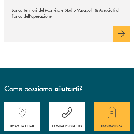
Banca Territori del Monviso e Studio Vasapolli & Associati al
fianco dell'operazione
Come possiamo
?
aiutarti
Accedi all' elenco completo delle filiali della Banca.
Hai bisogno di assistenza immediata? Contatta
Hai bisogno di alcuni
TROVA LA FILIALE
CONTATTO DIRETTO
TRASPARENZA