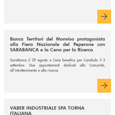
/news/fiera-nazionale-del-peperone-con-sarabanca-e-la-cena-per-la-ri
Banca Territori del Monviso protagonista
alla Fiera Nazionale del Peperone con
SARABANCA e la Cena per la Ricerca
SaraBanca il 29 agosto e Cena benefica per Candiolo il 3
settembre. Due appuntamenti dedicati alla Comunità,
all’intrattenimento e alla ricerca.
/news/vaber-industriale-spa/
VABER INDUSTRIALE SPA TORNA
ITALIANA