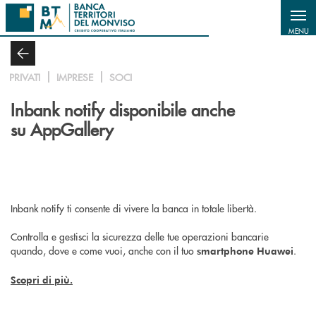
Salta al contenuto principale
MENU
PRIVATI
IMPRESE
SOCI
Inbank notify disponibile anche
su AppGallery
Inbank notify ti consente di vivere la banca in totale libertà.
Controlla e gestisci la sicurezza delle tue operazioni bancarie
quando, dove e come vuoi, anche con il tuo
.
smartphone Huawei
Scopri di più.