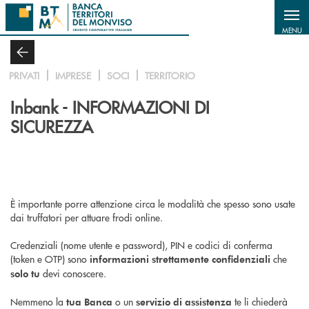
Salta al contenuto principale
MENU
PRIVATI
IMPRESE
SOCI
TERRITORIO
Inbank - INFORMAZIONI DI
SICUREZZA
È importante porre attenzione circa le modalità che spesso sono usate
dai truffatori per attuare frodi online.
Credenziali (nome utente e password), PIN e codici di conferma
(token e OTP) sono
che
informazioni strettamente confidenziali
devi conoscere.
solo tu
Nemmeno la
o un
te li chiederà
tua Banca
servizio di assistenza