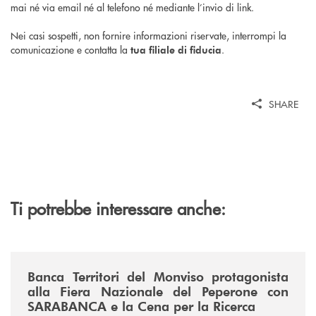
mai né via email né al telefono né mediante l’invio di link.
Nei casi sospetti, non fornire informazioni riservate, interrompi la
comunicazione e contatta la
.
tua filiale di fiducia
SHARE
Ti potrebbe interessare anche:
/news/fiera-nazionale-del-peperone-con-sarabanca-e-la-cena-per-la-ri
Banca Territori del Monviso protagonista
alla Fiera Nazionale del Peperone con
SARABANCA e la Cena per la Ricerca