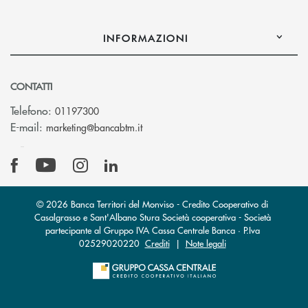
INFORMAZIONI
CONTATTI
Telefono:
01197300
(si apre l’app di posta elettronica)
E-mail:
marketing@bancabtm.it
© 2026 Banca Territori del Monviso - Credito Cooperativo di
Casalgrasso e Sant'Albano Stura Società cooperativa - Società
partecipante al Gruppo IVA Cassa Centrale Banca · P.Iva
02529020220
Crediti
|
Note legali