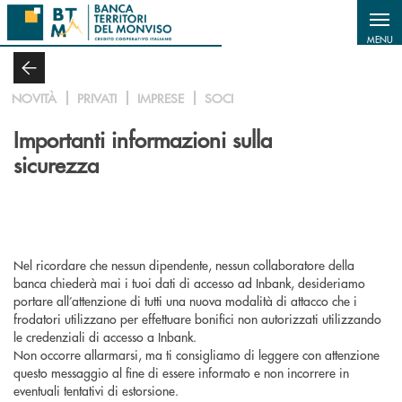
Salta al contenuto principale
MENU
NOVITÀ
PRIVATI
IMPRESE
SOCI
Importanti informazioni sulla
sicurezza
Nel ricordare che nessun dipendente, nessun collaboratore della
banca chiederà mai i tuoi dati di accesso ad
Inbank
, desideriamo
portare all’attenzione di tutti una nuova modalità di attacco che i
frodatori utilizzano per effettuare bonifici non autorizzati utilizzando
le credenziali di accesso a
Inbank.
Non occorre allarmarsi, ma ti consigliamo di leggere con attenzione
questo messaggio al fine di essere informato e non incorrere in
eventuali tentativi di estorsione.