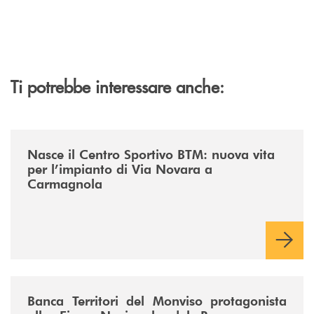
Ti potrebbe interessare anche:
/news/centro-sportivo-btm/
Nasce il Centro Sportivo BTM: nuova vita
per l’impianto di Via Novara a
Carmagnola
/news/fiera-nazionale-del-peperone-con-sarabanca-e-la-cena-per-la-ri
Banca Territori del Monviso protagonista