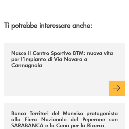
Ti potrebbe interessare anche:
/news/centro-sportivo-btm/
Nasce il Centro Sportivo BTM: nuova vita
per l’impianto di Via Novara a
Carmagnola
/news/fiera-nazionale-del-peperone-con-sarabanca-e-la-cena-per-la-ri
Banca Territori del Monviso protagonista
alla Fiera Nazionale del Peperone con
SARABANCA e la Cena per la Ricerca