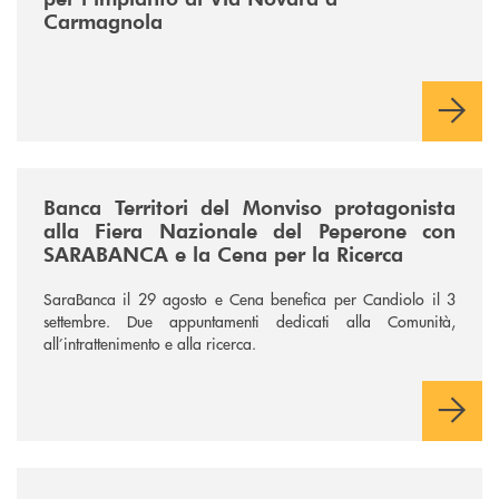
Carmagnola
/news/fiera-nazionale-del-peperone-con-sarabanca-e-la-cena-per-la-ri
Banca Territori del Monviso protagonista
alla Fiera Nazionale del Peperone con
SARABANCA e la Cena per la Ricerca
SaraBanca il 29 agosto e Cena benefica per Candiolo il 3
settembre. Due appuntamenti dedicati alla Comunità,
all’intrattenimento e alla ricerca.
/news/vaber-industriale-spa/