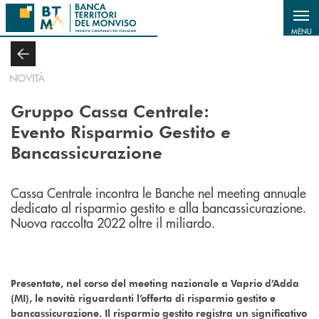
Salta al contenuto principale
MENU
NOVITÀ
Gruppo Cassa Centrale:
Evento Risparmio Gestito e
Bancassicurazione
Cassa Centrale incontra le Banche nel meeting annuale
dedicato al risparmio gestito e alla bancassicurazione.
Nuova raccolta 2022 oltre il miliardo.
Presentate, nel corso del meeting nazionale a Vaprio d’Adda
(MI), le novità riguardanti l’offerta di risparmio gestito e
bancassicurazione. Il risparmio gestito registra un significativo