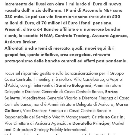
incremento dei flussi con oltre 1 miliardo di Euro di nuova
raccolta dall’inizio dell’anno. I Piani di Accumulo NEF sono
530 mila. Le polizze vita finanziarie sono cresciute di 550
milioni di Euro, di 70 milioni di Euro i fondi pensione.
Presenti, oltre a 64 Banche affiliate e a numerose banche
clienti, le società: NEAM, Centrale Trading, Assicura Agenzia,
Assicura Broker.
Affrontati anche temi di mercato, quali: nuovi equilibri
geopolitici, spinte inflattive, crisi energetica, ritrovato
protagonismo delle banche centrali ed effetti post pandemia.
Focus sul risparmio gestito e sulla bancassicurazione per il Gruppo
Cassa Centrale. Il meeting si è svolto a Villa Castelbarco, a Vaprio
d’Adda, con gli interventi di
, Amministratore
Sandro Bolognesi
Delegato e Direttore Generale di Cassa Centrale Banca,
Enrico
, Vicedirettore Generale Vicario e Direttore Finanza di Cassa
Salvetta
Centrale Banca, nonché Amministratore Delegato di Assicura,
Marco
, Vice Direttore Finanza di Cassa Centrale Banca e
Galliani
Responsabile del Servizio Wealth Management,
,
Cristiano Carlin
Vice Direttore di Assicura Agenzia, e
, Market
Donatella Principe
and Distribution Strategy Fidelity International.