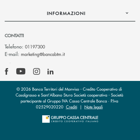
INFORMAZIONI
CONTATTI
Telefono:
01197300
(si apre l’app di posta elettronica)
E-mail:
marketing@bancabtm.it
© 2026 Banca Territori del Monviso - Credito Cooperativo di
Casalgrasso e Sant'Albano Stura Società cooperativa - Società
partecipante al Gruppo IVA Cassa Centrale Banca · P.Iva
02529020220
Crediti
|
Note legali