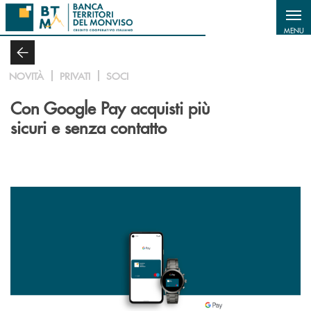
Salta al contenuto principale
MENU
NOVITÀ
PRIVATI
SOCI
Con Google Pay acquisti più
sicuri e senza contatto