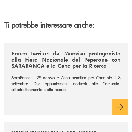
Ti potrebbe interessare anche:
/news/fiera-nazionale-del-peperone-con-sarabanca-e-la-cena-per-la-ri
Banca Territori del Monviso protagonista
alla Fiera Nazionale del Peperone con
SARABANCA e la Cena per la Ricerca
SaraBanca il 29 agosto e Cena benefica per Candiolo il 3
settembre. Due appuntamenti dedicati alla Comunità,
all’intrattenimento e alla ricerca.
/news/vaber-industriale-spa/