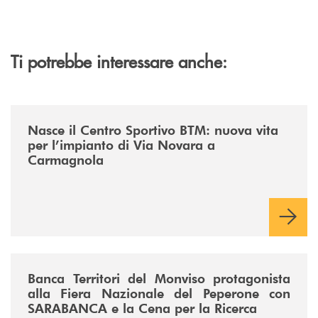
Ti potrebbe interessare anche:
/news/centro-sportivo-btm/
Nasce il Centro Sportivo BTM: nuova vita
per l’impianto di Via Novara a
Carmagnola
/news/fiera-nazionale-del-peperone-con-sarabanca-e-la-cena-per-la-ri
Banca Territori del Monviso protagonista
alla Fiera Nazionale del Peperone con
SARABANCA e la Cena per la Ricerca