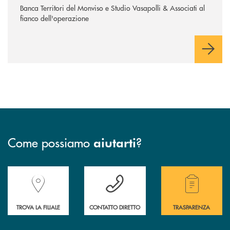
Banca Territori del Monviso e Studio Vasapolli & Associati al
fianco dell'operazione
Come possiamo
?
aiutarti
Accedi all' elenco completo delle filiali della Banca.
Hai bisogno di assistenza immediata? Contatta
Hai bisogno di alcuni
TROVA LA FILIALE
CONTATTO DIRETTO
TRASPARENZA