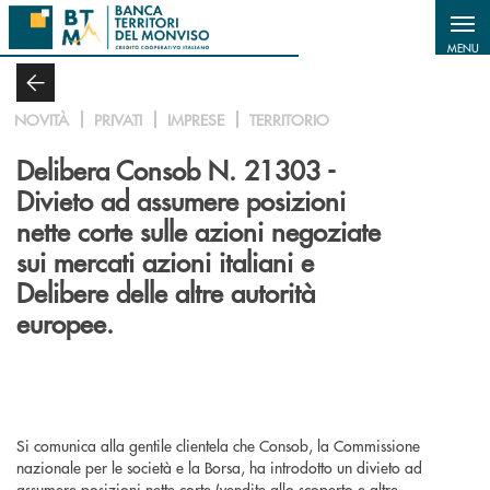
Salta al contenuto principale
MENU
NOVITÀ
PRIVATI
IMPRESE
TERRITORIO
Delibera Consob N. 21303 -
Divieto ad assumere posizioni
nette corte sulle azioni negoziate
sui mercati azioni italiani e
Delibere delle altre autorità
europee.
Si comunica alla gentile clientela che Consob, la Commissione
nazionale per le società e la Borsa, ha introdotto un divieto ad
assumere posizioni nette corte (vendite allo scoperto e altre