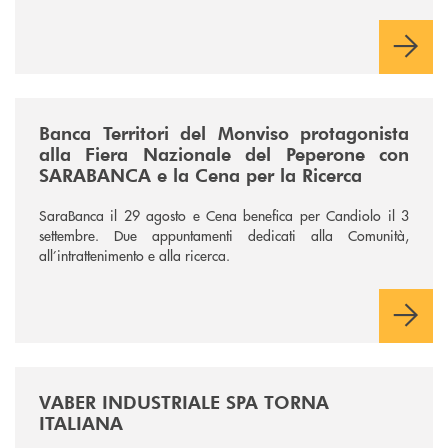
/news/fiera-nazionale-del-peperone-con-sarabanca-e-la-cena-per-la-ri
Banca Territori del Monviso protagonista
alla Fiera Nazionale del Peperone con
SARABANCA e la Cena per la Ricerca
SaraBanca il 29 agosto e Cena benefica per Candiolo il 3
settembre. Due appuntamenti dedicati alla Comunità,
all’intrattenimento e alla ricerca.
/news/vaber-industriale-spa/
VABER INDUSTRIALE SPA TORNA
ITALIANA