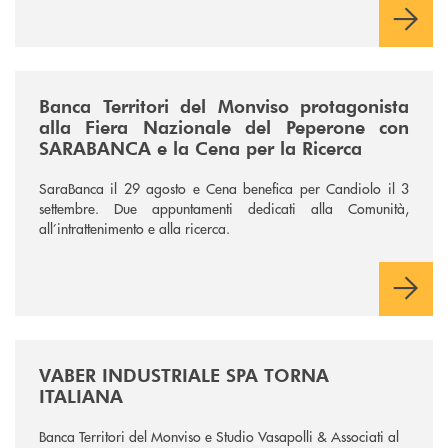
/news/fiera-nazionale-del-peperone-con-sarabanca-e-la-cena-per-la-ri
Banca Territori del Monviso protagonista
alla Fiera Nazionale del Peperone con
SARABANCA e la Cena per la Ricerca
SaraBanca il 29 agosto e Cena benefica per Candiolo il 3
settembre. Due appuntamenti dedicati alla Comunità,
all’intrattenimento e alla ricerca.
/news/vaber-industriale-spa/
VABER INDUSTRIALE SPA TORNA
ITALIANA
Banca Territori del Monviso e Studio Vasapolli & Associati al