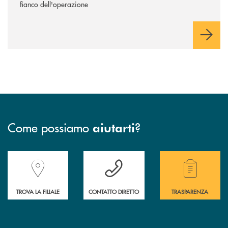
fianco dell'operazione
Come possiamo
?
aiutarti
Accedi all' elenco completo delle filiali della Banca.
Hai bisogno di assistenza immediata? Contatta
Hai bisogno di alcuni
TROVA LA FILIALE
CONTATTO DIRETTO
TRASPARENZA