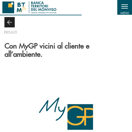
Salta al contenuto principale
MENU
PRIVATI
Con MyGP vicini al cliente e
all’ambiente.