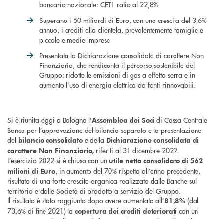
bancario nazionale: CET1 ratio al 22,8%
Superano i 50 miliardi di Euro, con una crescita del 3,6%
annuo, i crediti alla clientela, prevalentemente famiglie e
piccole e medie imprese
Presentata la Dichiarazione consolidata di carattere Non
Finanziario, che rendiconta il percorso sostenibile del
Gruppo: ridotte le emissioni di gas a effetto serra e in
aumento l’uso di energia elettrica da fonti rinnovabili.
Si è riunita oggi a Bologna l'
di Cassa Centrale
Assemblea
dei Soci
Banca per l’approvazione del bilancio separato e la presentazione
del
e della
bilancio consolidato
Dichiarazione consolidata di
riferiti al 31 dicembre 2022.
carattere Non Finanziario,
L’esercizio 2022 si è chiuso con un
utile netto consolidato di 562
, in aumento del 70% rispetto all’anno precedente,
milioni di Euro
risultato di una forte crescita organica realizzata dalle Banche sul
territorio e dalle Società di prodotto a servizio del Gruppo.
Il risultato è stato raggiunto dopo avere aumentato all’
(dal
81,8%
73,6% di fine 2021) la
con un
copertura dei crediti deteriorati