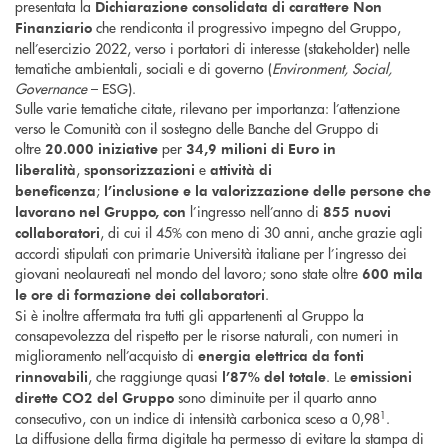
presentata la
Dichiarazione consolidata di carattere Non
che rendiconta il progressivo impegno del Gruppo,
Finanziario
nell’esercizio 2022, verso i portatori di interesse (stakeholder) nelle
tematiche ambientali, sociali e di governo (
Environment, Social,
Governance
– ESG).
Sulle varie tematiche citate, rilevano per importanza: l’attenzione
verso le Comunità con il sostegno delle Banche del Gruppo di
oltre
per
20.000 iniziative
34,9 milioni di Euro in
,
e
liberalità
sponsorizzazioni
attività di
;
beneficenza
l’inclusione e la valorizzazione
delle persone che
l’ingresso nell’anno di
lavorano nel Gruppo, con
855 nuovi
, di cui il 45% con meno di 30 anni, anche grazie agli
collaboratori
accordi stipulati con primarie Università italiane per l’ingresso dei
giovani neolaureati nel mondo del lavoro; sono state oltre
600 mila
.
le ore di formazione dei collaboratori
Si è inoltre affermata tra tutti gli appartenenti al Gruppo la
consapevolezza del rispetto per le risorse naturali, con numeri in
miglioramento nell’acquisto di
energia elettrica da fonti
, che raggiunge quasi
. Le
rinnovabili
l’87% del totale
emissioni
sono diminuite per il quarto anno
dirette CO2 del Gruppo
1
consecutivo, con un indice di intensità carbonica sceso a 0,98
.
La diffusione della firma digitale ha permesso di evitare la stampa di