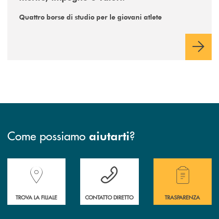
Quattro borse di studio per le giovani atlete
Come possiamo
?
aiutarti
Accedi all' elenco completo delle filiali della Banca.
Hai bisogno di assistenza immediata? Contatta
Hai bisogno di alcuni
TROVA LA FILIALE
CONTATTO DIRETTO
TRASPARENZA