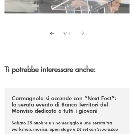
Pause
vai a immagne precedente
vai a immagine successiva
3/12
Ti potrebbe interessare anche:
/news/next-fest-btm-young-community-evento/
Carmagnola si accende con “Next Fest”:
la serata evento di Banca Territori del
Monviso dedicata a tutti i giovani
Sabato 25 ottobre un pomeriggio e una serata tra
workshop, musica, open stage e DJ set con ScuolaZoo