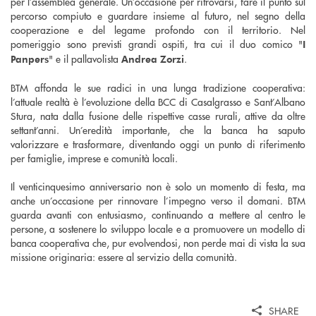
per l’assemblea generale. Un’occasione per ritrovarsi, fare il punto sul
percorso compiuto e guardare insieme al futuro, nel segno della
cooperazione e del legame profondo con il territorio. Nel
pomeriggio sono previsti grandi ospiti, tra cui il duo comico "
I
" e il pallavolista
.
Panpers
Andrea Zorzi
BTM affonda le sue radici in una lunga tradizione cooperativa:
l’attuale realtà è l’evoluzione della BCC di Casalgrasso e Sant’Albano
Stura, nata dalla fusione delle rispettive casse rurali, attive da oltre
settant’anni. Un’eredità importante, che la banca ha saputo
valorizzare e trasformare, diventando oggi un punto di riferimento
per famiglie, imprese e comunità locali.
Il venticinquesimo anniversario non è solo un momento di festa, ma
anche un’occasione per rinnovare l’impegno verso il domani. BTM
guarda avanti con entusiasmo, continuando a mettere al centro le
persone, a sostenere lo sviluppo locale e a promuovere un modello di
banca cooperativa che, pur evolvendosi, non perde mai di vista la sua
missione originaria: essere al servizio della comunità.
SHARE