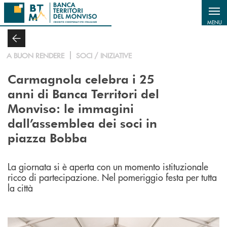
Salta al contenuto principale
MENU
A BUON RENDERE
SOCI / INIZIATIVE
Carmagnola celebra i 25
anni di Banca Territori del
Monviso: le immagini
dall’assemblea dei soci in
piazza Bobba
La giornata si è aperta con un momento istituzionale
ricco di partecipazione. Nel pomeriggio festa per tutta
la città