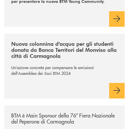
per presentare la nuova BTM Young Community.
/news/colonnina-dacqua-btm/
Nuova colonnina d’acqua per gli studenti
donata da Banca Territori del Monviso alla
città di Carmagnola
Un’azione concreta per compensare le emissioni
dell’Assemblea dei Soci BTM 2024
/news/btm-è-main-sponsor-della-76ª-fiera-nazionale-del-peperone-di
BTM è Main Sponsor della 76ª Fiera Nazionale
del Peperone di Carmagnola