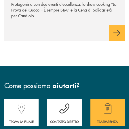
Protagonista con due eventi d’eccellenza: lo show cooking “La
Prova del Cuoco – È sempre BTM” e la Cena di Solidarietà
per Candiolo
Come possiamo
?
aiutarti
Accedi all' elenco completo delle filiali della Banca.
Hai bisogno di assistenza immediata? Contatta
Hai bisogno di alcuni
TROVA LA FILIALE
CONTATTO DIRETTO
TRASPARENZA