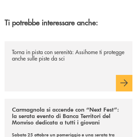
Ti potrebbe interessare anche:
/news/torna-in-pista-con-serenita-assihome-ti-protegge-anche-sulle-pist
Torna in pista con serenità: Assihome ti protegge
anche sulle piste da sci
/news/next-fest-btm-young-community-evento/
Carmagnola si accende con “Next Fest”:
la serata evento di Banca Territori del
Monviso dedicata a tutti i giovani
Sabato 25 ottobre un pomeriggio e una serata tra