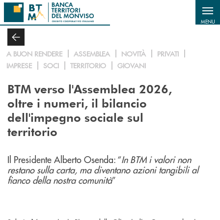
Salta al contenuto principale
MENU
A BUON RENDERE
ASSEMBLEA
NOVITÀ
PRIVATI
IMPRESE
SOCI
TERRITORIO
GIOVANI
BTM verso l'Assemblea 2026,
oltre i numeri, il bilancio
dell'impegno sociale sul
territorio
Il Presidente Alberto Osenda: “
In BTM i valori non
restano sulla carta, ma diventano azioni tangibili al
fianco della nostra comunità
”