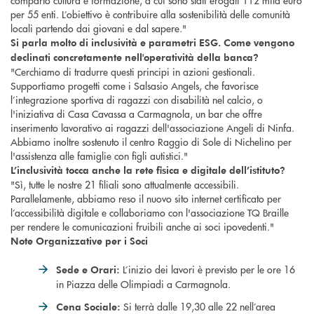
per 55 enti. L’obiettivo è contribuire alla sostenibilità delle comunità
locali partendo dai giovani e dal sapere."
Si parla molto di inclusività e parametri ESG. Come vengono
declinati concretamente nell'operatività della banca?
"Cerchiamo di tradurre questi principi in azioni gestionali.
Supportiamo progetti come i Salsasio Angels, che favorisce
l’integrazione sportiva di ragazzi con disabilità nel calcio, o
l'iniziativa di Casa Cavassa a Carmagnola, un bar che offre
inserimento lavorativo ai ragazzi dell'associazione Angeli di Ninfa.
Abbiamo inoltre sostenuto il centro Raggio di Sole di Nichelino per
l'assistenza alle famiglie con figli autistici."
L’inclusività tocca anche la rete fisica e digitale dell’istituto?
"Sì, tutte le nostre 21 filiali sono attualmente accessibili.
Parallelamente, abbiamo reso il nuovo sito internet certificato per
l’accessibilità digitale e collaboriamo con l'associazione TQ Braille
per rendere le comunicazioni fruibili anche ai soci ipovedenti."
Note Organizzative per i Soci
L’inizio dei lavori è previsto per le ore 16
Sede e Orari:
in Piazza delle Olimpiadi a Carmagnola.
Si terrà dalle 19,30 alle 22 nell’area
Cena Sociale: