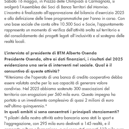
Sabato 16 maggio, in Piazza delle Olimpiadi a Carmagnola, si
svolgerà l’Assemblea dei Soci di Banca Territori del Monviso.
L’incontro è finalizzato all’approvazione del bilancio d’esercizio 2025
e alla definizione delle linee programmatiche per l'anno in corso. Con
una base sociale che conta oltre 10.500 Soci e Socie, l’appuntamento
rappresenta un momento di verifica dell’attività svolta sul territorio e
del consolidamento dei progetti legati all’inclusività e al sostegno delle
realtà locali.
L’intervista al presidente di BTM Alberto Osenda
Presidente Osenda, oltre ai dati finanziari, i risultati del 2025
evidenziano una serie di interventi nel sociale. Qual è il
consuntivo di queste attività?
"Riteniamo che l'operato di una banca di credito cooperativo debba
essere valutato anche per la sua capacità di generare valore
condiviso. Nel 2025 abbiamo sostenuto 300 associazioni del
territorio con erogazioni per 560 mila euro. Questo impegno ha
portato a un investimento complessivo di quasi 2 milioni di euro
nell'ultimo quinquennio."
In quali ambiti si sono concentrati i principali stanziamenti?
"I pilastri della nostra attività extra-bancaria sono stati lo sport e
l’aggregazione, con 295 mila euro destinati a 145 realtà, e il
comparto cultura e formazione, a cui sono stati erogati 112 mila euro