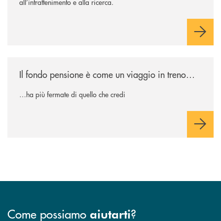
all’intrattenimento e alla ricerca.
/news/il-fondo-pensione-e-come-un-viaggio-in-treno/
Il fondo pensione è come un viaggio in treno…
…ha più fermate di quello che credi
Come possiamo
?
aiutarti