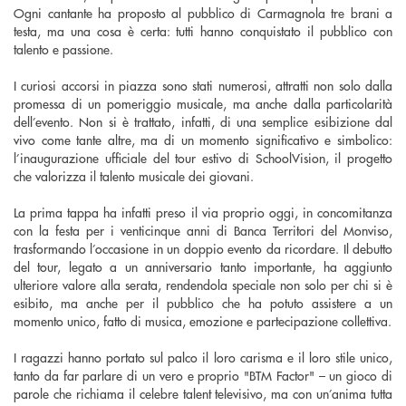
Ogni cantante ha proposto al pubblico di Carmagnola tre brani a
testa, ma una cosa è certa: tutti hanno conquistato il pubblico con
talento e passione.
I curiosi accorsi in piazza sono stati numerosi, attratti non solo dalla
promessa di un pomeriggio musicale, ma anche dalla particolarità
dell’evento. Non si è trattato, infatti, di una semplice esibizione dal
vivo come tante altre, ma di un momento significativo e simbolico:
l’inaugurazione ufficiale del tour estivo di SchoolVision, il progetto
che valorizza il talento musicale dei giovani.
La prima tappa ha infatti preso il via proprio oggi, in concomitanza
con la festa per i venticinque anni di Banca Territori del Monviso,
trasformando l’occasione in un doppio evento da ricordare. Il debutto
del tour, legato a un anniversario tanto importante, ha aggiunto
ulteriore valore alla serata, rendendola speciale non solo per chi si è
esibito, ma anche per il pubblico che ha potuto assistere a un
momento unico, fatto di musica, emozione e partecipazione collettiva.
I ragazzi hanno portato sul palco il loro carisma e il loro stile unico,
tanto da far parlare di un vero e proprio "BTM Factor" – un gioco di
parole che richiama il celebre talent televisivo, ma con un’anima tutta