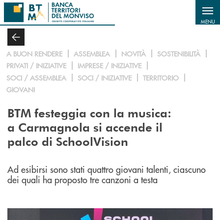
Salta al contenuto principale
MENU
A BUON RENDERE
ASSEMBLEA
NOVITÀ
SOSTENIBILITÀ
PRIVATI / INIZIATIVE
IMPRESE / INIZIATIVE
SOCI / ASSEMBLEA
SOCI / INIZIATIVE
TERRITORIO
GIOVANI
BTM festeggia con la musica:
a Carmagnola si accende il
palco di SchoolVision
Ad esibirsi sono stati quattro giovani talenti, ciascuno
dei quali ha proposto tre canzoni a testa