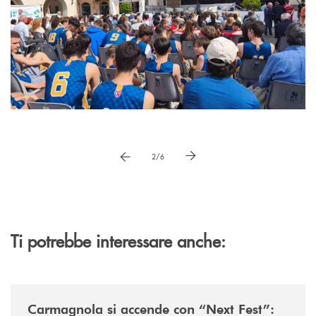
Pause
vai a immagne precedente
vai a immagine successiva
2/6
Ti potrebbe interessare anche:
/news/next-fest-btm-young-community-evento/
Carmagnola si accende con “Next Fest”: