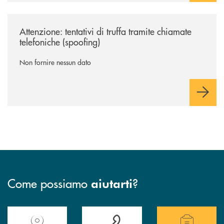
/news/spoofing-btm/
Attenzione: tentativi di truffa tramite chiamate
telefoniche (spoofing)
Non fornire nessun dato
Come possiamo
?
aiutarti
Accedi all' elenco completo delle filiali della Banca.
Hai bisogno di assistenza immediata? Contatta
Hai bisogno di alcuni