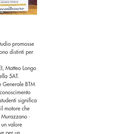
 studio promosse
ono distinti per
EI, Matteo Longo
lla 5AT.
ore Generale BTM
riconoscimento
studenti significa
 il motore che
re Murazzano -
 un valore
ave per un