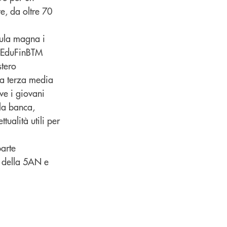
e, da oltre 70
aula magna i
da EduFinBTM
stero
la terza media
ve i giovani
lla banca,
tualità utili per
parte
a della 5AN e