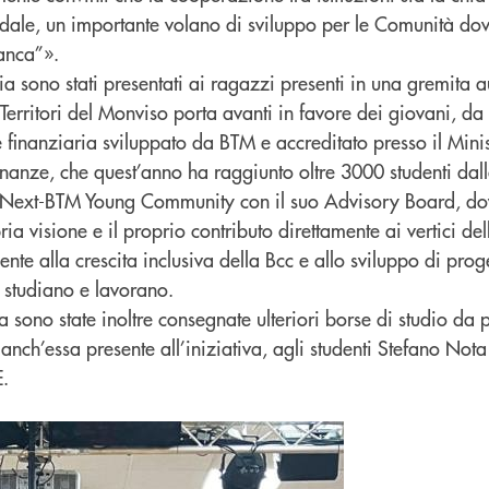
olidale, un importante volano di sviluppo per le Comunità dov
anca”».
a sono stati presentati ai ragazzi presenti in una gremita 
 Territori del Monviso porta avanti in favore dei giovani, 
 finanziaria sviluppato da BTM e accreditato presso il Mini
inanze, che quest’anno ha raggiunto oltre 3000 studenti dal
a Next-BTM Young Community con il suo Advisory Board, do
ia visione e il proprio contributo direttamente ai vertici de
e alla crescita inclusiva della Bcc e allo sviluppo di proget
, studiano e lavorano.
a sono state inoltre consegnate ulteriori borse di studio da 
anch’essa presente all’iniziativa, agli studenti Stefano Not
E.