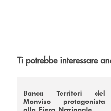
Ti potrebbe interessare an
/news/fiera-nazionale-del-peperone-con-sarabanc
Banca Territori del
Monviso protagonista
alla Fiera Nazionale del