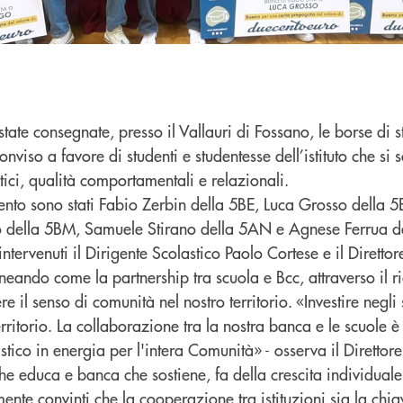
tate consegnate, presso il Vallauri di Fossano, le borse di
nviso a favore di studenti e studentesse dell’istituto che si s
stici, qualità comportamentali e relazionali.
mento sono stati Fabio Zerbin della 5BE, Luca Grosso della 5
o della 5BM, Samuele Stirano della 5AN e Agnese Ferrua de
intervenuti il Dirigente Scolastico Paolo Cortese e il Dirett
neando come la partnership tra scuola e Bcc, attraverso il 
re il senso di comunità nel nostro territorio. «Investire negli 
territorio. La collaborazione tra la nostra banca e le scuole è
astico in energia per l'intera Comunità» - osserva il Diretto
che educa e banca che sostiene, fa della crescita individuale
ente convinti che la cooperazione tra istituzioni sia la chi