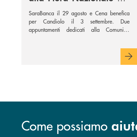
Peperone con
SaraBanca il 29 agosto e Cena benefica
SARABANCA e la Cena
per Candiolo il 3 settembre. Due
per la Ricerca
appuntamenti dedicati alla Comunità,
all’intrattenimento e alla ricerca.
Come possiamo
aiut