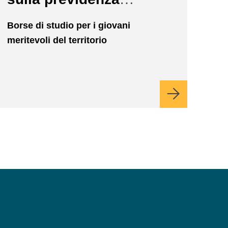
complementare per le
Borse di studio per i giovani
nuove generazioni
meritevoli del territorio