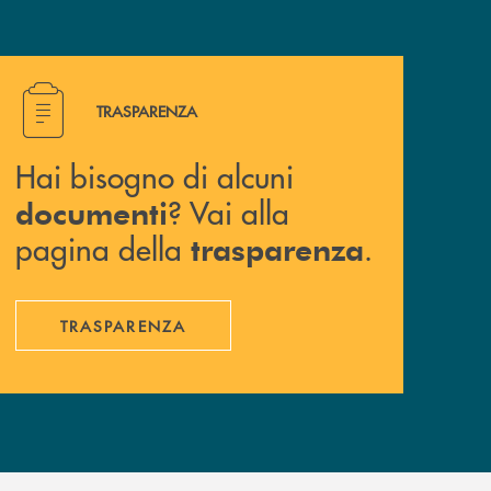
Hai bisogno di alcuni documenti ? Vai alla pagina della 
TRASPARENZA
Hai bisogno di alcuni
? Vai alla
documenti
pagina della
.
trasparenza
TRASPARENZA