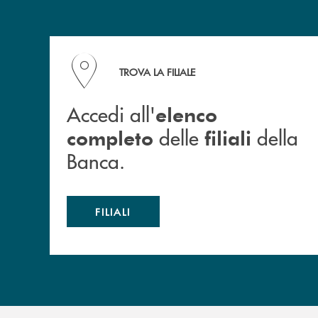
Accedi all' elenco completo delle filiali della B
TROVA LA FILIALE
Accedi all'
elenco
delle
della
completo
filiali
Banca.
FILIALI