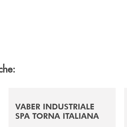
che:
a-e-la-cena-per-la-ricerca/
/news/vaber-industriale-spa/
/
VABER INDUSTRIALE
SPA TORNA ITALIANA