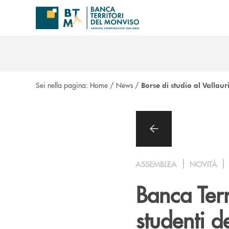
Salta al contenuto principale
Sei nella pagina:
Home
/
News
/
Borse di studio al Vallaur
ASSEMBLEA
NOVITÀ
Banca Terr
studenti de