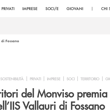
|
PRIVATI
IMPRESE
SOCI/E
GIOVANI
CHI
i di Fossano
SOSTENIBILITÀ
PRIVATI
IMPRESE
SOCI
TERRITORIO
GI
itori del Monviso premia
ll’IIS Vallauri di Fossano