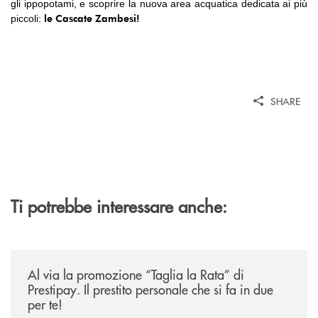
gli ippopotami, e scoprire la
nuova area acquatica
dedicata ai più
le Cascate Zambesi!
piccoli:
SHARE
Ti potrebbe interessare anche:
/news/al-via-la-promozione-taglia-la-rata-di-prestipay-il-prestito-perso
Al via la promozione “Taglia la Rata” di
Prestipay. Il prestito personale che si fa in due
per te!