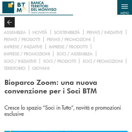
Salta al contenuto principale
MENU
ASSEMBLEA
NOVITÀ
SOSTENIBILITÀ
PRIVATI / INIZIATIVE
PRIVATI / PRODOTTI
PRIVATI / PROMOZIONI
IMPRESE / INIZIATIVE
IMPRESE / PRODOTTI
IMPRESE / PROMOZIONI
SOCI / ASSEMBLEA
SOCI / INIZIATIVE
SOCI / PRODOTTI
SOCI / PROMOZIONI
TERRITORIO
GIOVANI
Bioparco Zoom: una nuova
convenzione per i Soci BTM
Cresce lo spazio “Soci in Tutto”, novità e promozioni
esclusive