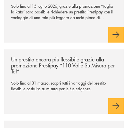
Solo fino al 15 luglio 2026, grazie alla promozione “Taglia
la Rata” sarà possibile richiedere un prestito Prestipay con il
vantaggio di una rata più leggera da metà piano di
rimborso.
/news/prestipay-110-volte-su-misura-per-te/
Un prestito ancora più flessibile grazie alla
promozione Prestipay “110 Volte Su Misura per
Te!”
Solo fino al 31 marzo, scopri tutti i vantaggi del prestito
flessibile costruito su misura per le tue esigenze.
/news/torna-in-pista-con-serenita-assihome-ti-protegge-anche-sulle-pist