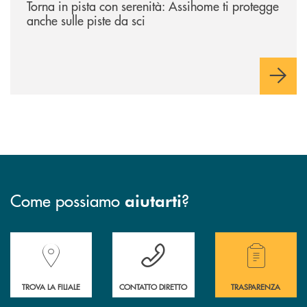
Torna in pista con serenità: Assihome ti protegge
anche sulle piste da sci
Come possiamo
?
aiutarti
Accedi all' elenco completo delle filiali della Banca.
Hai bisogno di assistenza immediata? Contatta
Hai bisogno di alcuni
TROVA LA FILIALE
CONTATTO DIRETTO
TRASPARENZA