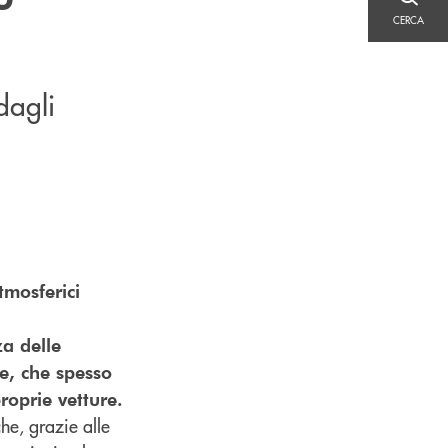
CERCA
CERCA
dagli
tmosferici
za delle
ie, che spesso
roprie vetture.
he, grazie alle