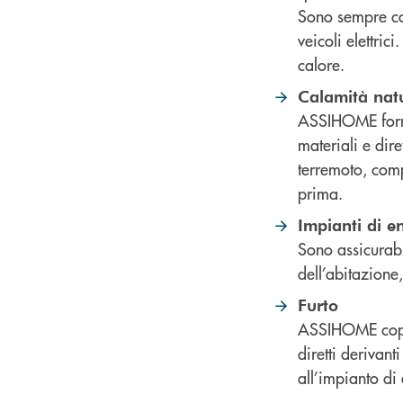
Sono sempre com
veicoli elettric
calore.
Calamità natu
ASSIHOME fornis
materiali e dire
terremoto, compr
prima.
Impianti di e
Sono assicurabi
dell’abitazione
Furto
ASSIHOME copre 
diretti derivant
all’impianto di 