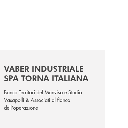
a-cena-per-la-ricerca/
news/vaber-industriale-spa/
VABER INDUSTRIALE
SPA TORNA ITALIANA
Banca Territori del Monviso e Studio
Vasapolli & Associati al fianco
dell'operazione