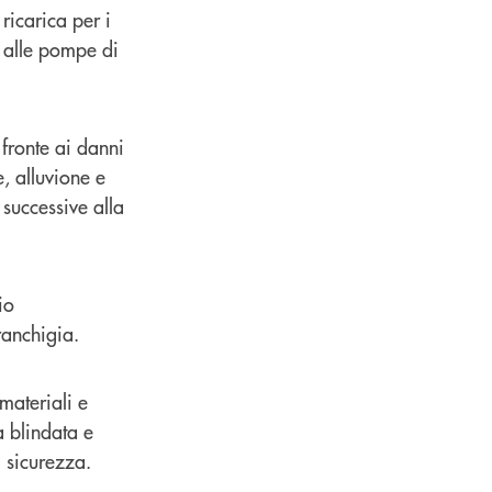
ricarica per i
 e alle pompe di
fronte ai danni
e, alluvione e
 successive alla
io
ranchigia.
materiali e
a blindata e
a sicurezza.