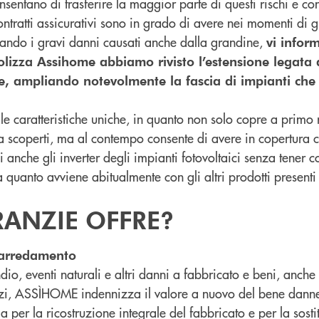
nsentano di trasferire la maggior parte di questi rischi e co
ontratti assicurativi sono in grado di avere nei momenti di 
rando i gravi danni causati anche dalla grandine,
vi infor
lizza Assihome abbiamo rivisto l’estensione legata 
le, ampliando notevolmente la fascia di impianti ch
e caratteristiche uniche, in quanto non solo copre a primo 
a scoperti, ma al contempo consente di avere in copertura c
 anche gli inverter degli impianti fotovoltaici senza tener c
 quanto avviene abitualmente con gli altri prodotti presenti
RANZIE OFFRE?
 arredamento
dio, eventi naturali e altri danni a fabbricato e beni, anche
erzi, ASSÌHOME indennizza il valore a nuovo del bene danne
a per la ricostruzione integrale del fabbricato e per la sosti