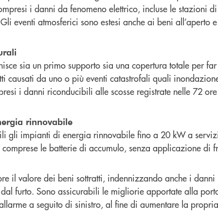
presi i danni da fenomeno elettrico, incluse le stazioni di 
i. Gli eventi atmosferici sono estesi anche ai beni all’aperto
rali
ce sia un primo supporto sia una copertura totale per far 
tti causati da uno o più eventi catastrofali quali inondazion
esi i danni riconducibili alle scosse registrate nelle 72 ore
nergia rinnovabile
li gli impianti di energia rinnovabile fino a 20 kW a serviz
, comprese le batterie di accumulo, senza applicazione di f
il valore dei beni sottratti, indennizzando anche i danni 
i dal furto. Sono assicurabili le migliorie apportate alla port
allarme a seguito di sinistro, al fine di aumentare la propri