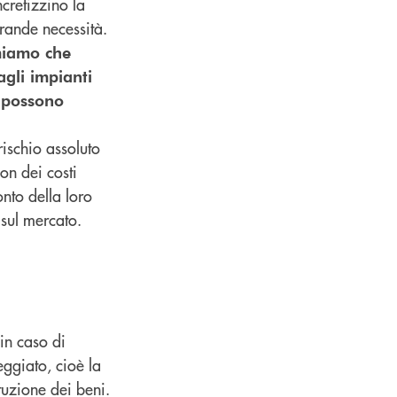
ncretizzino la
grande necessità.
miamo che
agli impianti
e possono
rischio assoluto
on dei costi
onto della loro
 sul mercato.
 in caso di
ggiato, cioè la
tuzione dei beni.