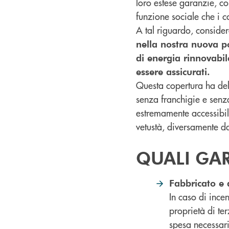
loro estese garanzie, co
funzione sociale che i c
A tal riguardo, conside
nella nostra nuova po
di energia rinnovabi
essere assicurati.
Questa copertura ha dell
senza franchigie e senz
estremamente accessibili
vetustà, diversamente da
QUALI GA
Fabbricato e
In caso di incen
proprietà di t
spesa necessari