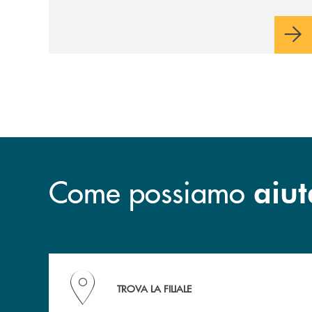
Come possiamo
aiut
Accedi all' elenco completo delle filiali della B
TROVA LA FILIALE