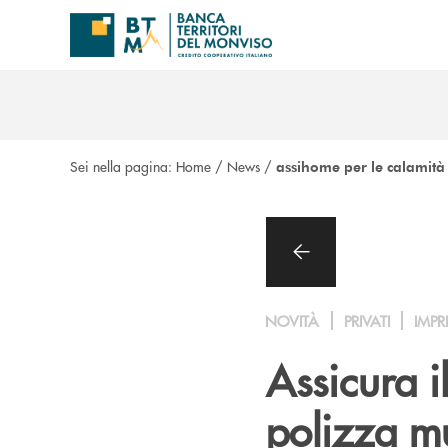
Salta al contenuto principale
Sei nella pagina:
Home
/
News
/
assihome per le calamità
NOVITÀ
PRIVATI
IMPR
Assicura i
polizza mu