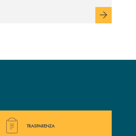
Hai bisogno di alcuni documenti ? Vai alla pagina della 
TRASPARENZA