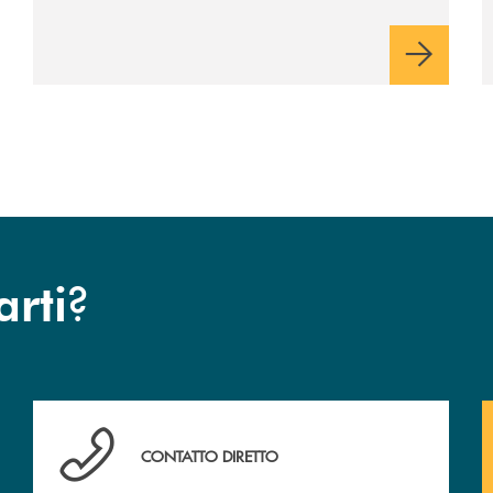
?
arti
anca.
Hai bisogno di assistenza immediata? Contattaci !
CONTATTO DIRETTO