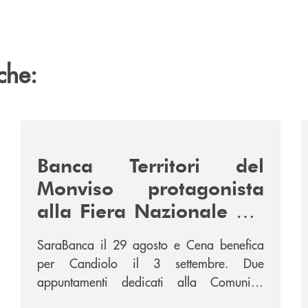
che:
/news/fiera-nazionale-del-peperone-con-sarabanca-e-l
/
Banca Territori del
Monviso protagonista
alla Fiera Nazionale del
Peperone con
SaraBanca il 29 agosto e Cena benefica
SARABANCA e la Cena
per Candiolo il 3 settembre. Due
per la Ricerca
appuntamenti dedicati alla Comunità,
all’intrattenimento e alla ricerca.