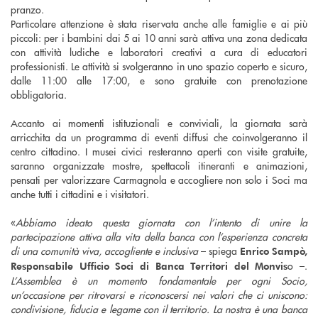
pranzo.
Particolare attenzione è stata riservata anche alle famiglie e ai più
piccoli: per i bambini dai 5 ai 10 anni sarà attiva una zona dedicata
con attività ludiche e laboratori creativi a cura di educatori
professionisti. Le attività si svolgeranno in uno spazio coperto e sicuro,
dalle 11:00 alle 17:00, e sono gratuite con prenotazione
obbligatoria.
Accanto ai momenti istituzionali e conviviali, la giornata sarà
arricchita da un programma di eventi diffusi che coinvolgeranno il
centro cittadino. I musei civici resteranno aperti con visite gratuite,
saranno organizzate mostre, spettacoli itineranti e animazioni,
pensati per valorizzare Carmagnola e accogliere non solo i Soci ma
anche tutti i cittadini e i visitatori.
«
Abbiamo ideato questa giornata con l’intento di unire la
partecipazione attiva alla vita della banca con l’esperienza concreta
di una comunità viva, accogliente e inclusiva
– spiega
Enrico Sampò,
o –.
Responsabile Ufficio Soci di Banca Territori del Monvis
L’Assemblea è un momento fondamentale per ogni Socio,
un’occasione per ritrovarsi e riconoscersi nei valori che ci uniscono:
condivisione, fiducia e legame con il territorio. La nostra è una banca