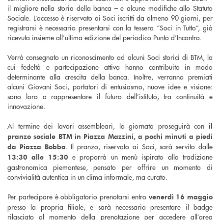
il migliore nella storia della banca – e alcune modifiche allo Statuto
Sociale. L’accesso è riservato ai Soci iscritti da almeno 90 giorni, per
registrarsi è necessario presentarsi con la tessera “Soci in Tutto”, già
ricevuta insieme all’ultima edizione del periodico Punto d’Incontro.
Verrà consegnato un riconoscimento ad alcuni Soci storici di BTM, la
cui fedeltà e partecipazione attiva hanno contribuito in modo
determinante alla crescita della banca. Inoltre, verranno premiati
alcuni Giovani Soci, portatori di entusiasmo, nuove idee e visione:
sono loro a rappresentare il futuro dell’istituto, tra continuità e
innovazione.
Al termine dei lavori assembleari, la giornata proseguirà con
il
pranzo sociale BTM in Piazza Mazzini, a pochi minuti a piedi
. Il pranzo, riservato ai Soci, sarà servito dalle
da Piazza Bobba
e proporrà un menù ispirato alla tradizione
13:30 alle 15:30
gastronomica piemontese, pensato per offrire un momento di
convivialità autentica in un clima informale, ma curato.
Per partecipare è obbligatorio prenotarsi entro
venerdì 16 maggio
presso la propria filiale, e sarà necessario presentare il badge
rilasciato al momento della prenotazione per accedere all’area