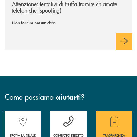
Attenzione: tentativi di truffa tramite chiamate
telefoniche (spoofing)
Non fornire nessun dato
Come possiamo
?
aiutarti
Accedi all' elenco completo delle filiali della Banca.
Hai bisogno di assistenza immediata? Contatta
Hai bisogno di alcuni
TROVA LA FILIALE
CONTATTO DIRETTO
TRASPARENZA