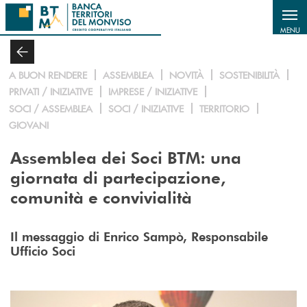
Salta al contenuto principale
MENU
A BUON RENDERE
ASSEMBLEA
NOVITÀ
SOSTENIBILITÀ
PRIVATI / INIZIATIVE
IMPRESE / INIZIATIVE
SOCI / ASSEMBLEA
SOCI / INIZIATIVE
TERRITORIO
GIOVANI
Assemblea dei Soci BTM: una
giornata di partecipazione,
comunità e convivialità
Il messaggio di Enrico Sampò, Responsabile
Ufficio Soci