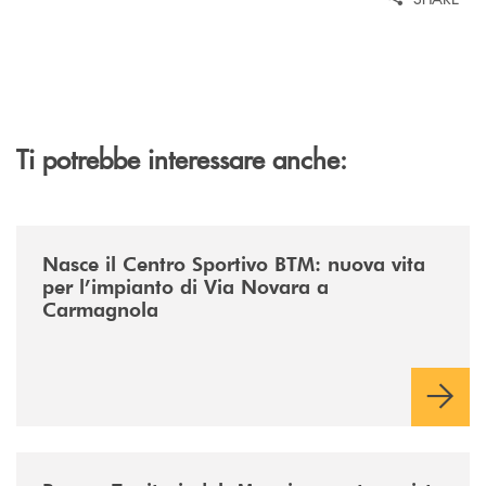
Ti potrebbe interessare anche:
/news/centro-sportivo-btm/
Nasce il Centro Sportivo BTM: nuova vita
per l’impianto di Via Novara a
Carmagnola
/news/fiera-nazionale-del-peperone-con-sarabanca-e-la-cena-per-la-ri