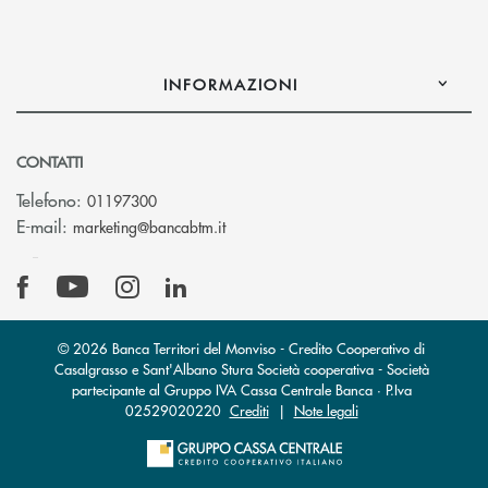
INFORMAZIONI
CONTATTI
Telefono:
01197300
(si apre l’app di posta elettronica)
E-mail:
marketing@bancabtm.it
© 2026 Banca Territori del Monviso - Credito Cooperativo di
Casalgrasso e Sant'Albano Stura Società cooperativa - Società
partecipante al Gruppo IVA Cassa Centrale Banca · P.Iva
02529020220
Crediti
|
Note legali