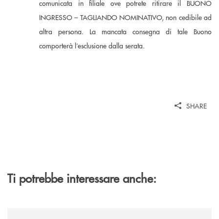
comunicata in filiale ove potrete ritirare il BUONO
INGRESSO – TAGLIANDO NOMINATIVO, non cedibile ad
altra persona. La mancata consegna di tale Buono
comporterà l’esclusione dalla serata.
SHARE
Ti potrebbe interessare anche:
/news/fiera-nazionale-del-peperone-con-sarabanca-e-la-cena-per-la-ri