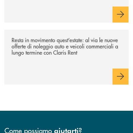
piano di rimborso.
/news/resta-in-movimento-quest-estate/
Resta in movimento quest’estate: al via le nuove
offerte di noleggio auto e veicoli commerciali a
lungo termine con Claris Rent
Come possiamo
?
aiutarti