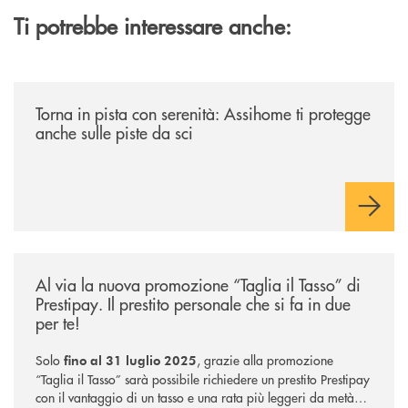
Ti potrebbe interessare anche:
/news/torna-in-pista-con-serenita-assihome-ti-protegge-anche-sulle-pist
Torna in pista con serenità: Assihome ti protegge
anche sulle piste da sci
/news/taglia-il-tasso-di-prestipay/
Al via la nuova promozione “Taglia il Tasso” di
Prestipay. Il prestito personale che si fa in due
per te!
Solo
, grazie alla promozione
fino al 31 luglio 2025
“Taglia il Tasso” sarà possibile richiedere un prestito Prestipay
con il vantaggio di un tasso e una rata più leggeri da metà