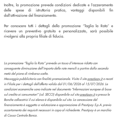
Inoltre, la promozione prevede condizioni dedicate e l’azzeramento
delle spese di istruttoria pratica, vantaggi disponibili fin
dall’attivazione del finanziamento.
Per conoscere tutti i dettagli della promozione “Taglia la Rata” e
ricevere un preventivo gratuito e personalizzato, sarà possibile
rivolgersi alla propria filiale di fiducia.
La promozione “Taglia la Rata” prevede un tasso d’interesse ridotto con
conseguente diminuzione dell’importo delle rate mensili a partire dalla seconda
metà del piano di rimborso scelto.
Messaggio pubblicitario con finalità promozionale. Visita il sito
prestipay.it
o recati
in Filiale per i dettagli dell’offerta valida dal 01/06/2026 al 15/07/2026. Le
condizioni economiche sono indicate nel documento “Informazioni europee di base
sul credito ai consumatori” (cd. SECCI) disponibile sul sito
prestipay.it
o presso le
Banche collocatrici il cui elenco è disponibile sul sito. La concessione del
finanziamento è soggetta a valutazione e approvazione di Prestipay S.p.A. previo
accertamento dei requisiti necessari in capo al richiedente. Prestipay è un marchio
di Cassa Centrale Banca.