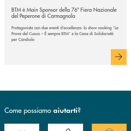
/news/btm-è-main-sponsor-della-76ª-fiera-nazionale-del-peperone-di
BTM è Main Sponsor della 76ª Fiera Nazionale
del Peperone di Carmagnola
Protagonista con due eventi d’eccellenza: lo show cooking “La
Prova del Cuoco – È sempre BTM” e la Cena di Solidarietà
per Candiolo
Come possiamo
?
aiutarti
Accedi all' elenco completo delle filiali della Banca.
Hai bisogno di assistenza immediata? Contatta
Hai bisogno di alcuni