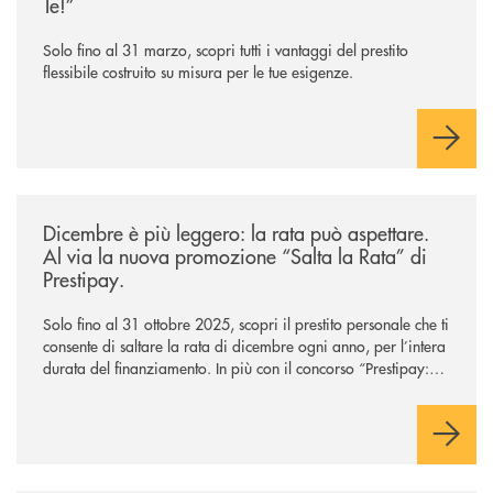
Te!”
Solo fino al 31 marzo, scopri tutti i vantaggi del prestito
flessibile costruito su misura per le tue esigenze.
/news/salta-la-rata-di-prestipay-solo-fino-al-31-ottobre-2025/
Dicembre è più leggero: la rata può aspettare.
Al via la nuova promozione “Salta la Rata” di
Prestipay.
Solo fino al 31 ottobre 2025, scopri il prestito personale che ti
consente di saltare la rata di dicembre ogni anno, per l’intera
durata del finanziamento. In più con il concorso “Prestipay: la
scelta che ti premia”, ottieni un prestito Prestipay e puoi
vincere uno dei 400 Buoni Regalo Amazon.it* da 50€ in
palio.