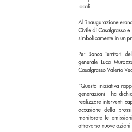
locali.
All’inaugurazione erano
Civile di Casalgrasso e g
simbolicamente in un pro
Per Banca Territori de
generale Luca Murazzan
Casalgrasso Valerio Vec
“Questa iniziativa rappr
generazioni - ha dichia
realizzare interventi ca
occasione della pros
monitorate le emissio
attraverso nuove azioni so