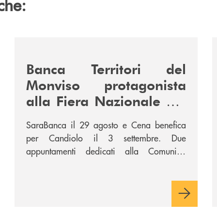
che:
/news/fiera-nazionale-del-peperone-con-sarabanca-e-l
/
Banca Territori del
Monviso protagonista
alla Fiera Nazionale del
Peperone con
SaraBanca il 29 agosto e Cena benefica
SARABANCA e la Cena
per Candiolo il 3 settembre. Due
per la Ricerca
appuntamenti dedicati alla Comunità,
all’intrattenimento e alla ricerca.