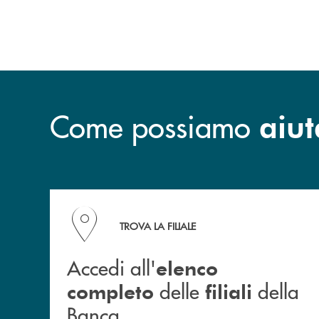
Come possiamo
aiut
Accedi all' elenco completo delle filiali della B
TROVA LA FILIALE
Accedi all'
elenco
delle
della
completo
filiali
Banca.