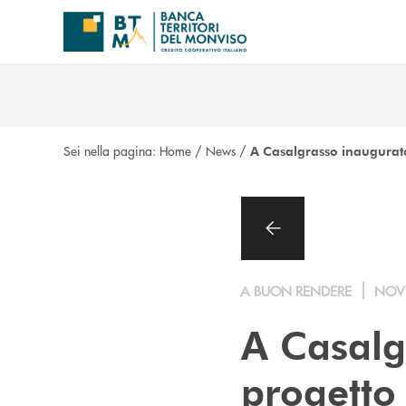
Salta al contenuto principale
Sei nella pagina:
Home
/
News
/
A Casalgrasso inaugurato
A BUON RENDERE
NOV
A Casalg
progetto