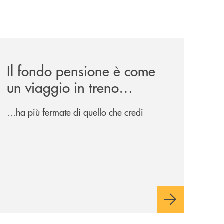
a-cena-per-la-ricerca/
news/il-fondo-pensione-e-come-un-viaggio-in-treno/
Il fondo pensione è come
un viaggio in treno…
…ha più fermate di quello che credi