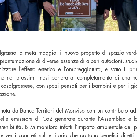
grasso, a metà maggio, il nuovo progetto di spazio verd
piantumazione di diverse essenze di alberi autoctoni, studia
zare l’effetto estetico e l’ombreggiatura, è stato il p
che nei prossimi mesi porterà al completamento di una n
 casalgrassese, con spazi pensati per i bambini e per i g
azione.
stenuta da Banca Territori del Monviso con un contributo ad
elle emissioni di Co2 generate durante l’Assemblea e la
stenibilità, BTM monitora infatti l’impatto ambientale dei p
erventi concreti sul territorio che portano benefici dirett