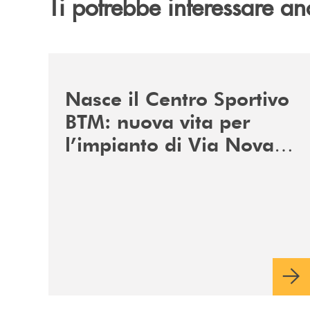
Ti potrebbe interessare an
/news/centro-sportivo-btm/
Nasce il Centro Sportivo
BTM: nuova vita per
l’impianto di Via Novara
a Carmagnola