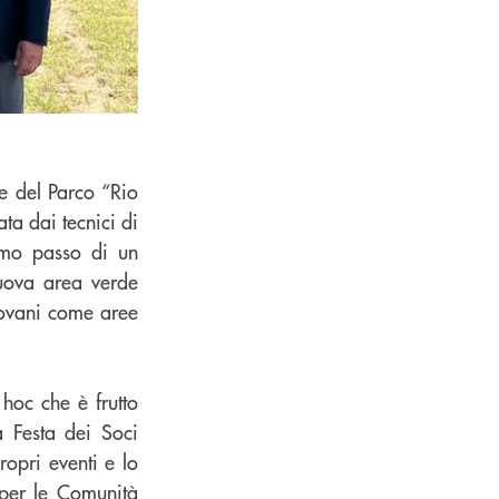
e del Parco “Rio
ta dai tecnici di
rimo passo di un
uova area verde
iovani come aree
 hoc che è frutto
 Festa dei Soci
ropri eventi e lo
i per le Comunità