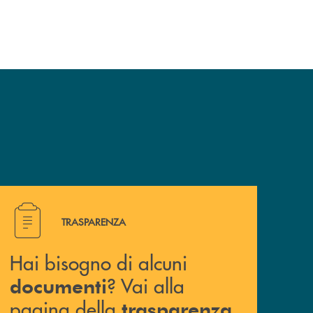
Hai bisogno di alcuni documenti ? Vai alla pagina della 
TRASPARENZA
Hai bisogno di alcuni
? Vai alla
documenti
pagina della
.
trasparenza