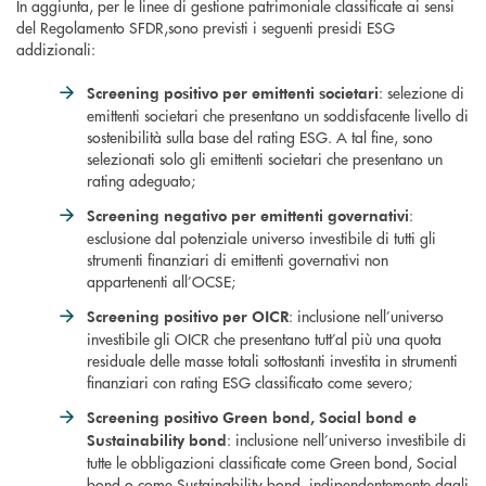
In aggiunta, per le linee di gestione patrimoniale classificate ai sensi
del Regolamento SFDR,sono previsti i seguenti presidi ESG
addizionali:
: selezione di
Screening positivo per emittenti societari
emittenti societari che presentano un soddisfacente livello di
sostenibilità sulla base del rating ESG. A tal fine, sono
selezionati solo gli emittenti societari che presentano un
rating adeguato;
:
Screening negativo per emittenti governativi
esclusione dal potenziale universo investibile di tutti gli
strumenti finanziari di emittenti governativi non
appartenenti all’OCSE;
: inclusione nell’universo
Screening positivo per OICR
investibile gli OICR che presentano tutt’al più una quota
residuale delle masse totali sottostanti investita in strumenti
finanziari con rating ESG classificato come severo;
Screening positivo Green bond, Social bond e
: inclusione nell’universo investibile di
Sustainability bond
tutte le obbligazioni classificate come Green bond, Social
bond o come Sustainability bond, indipendentemente dagli