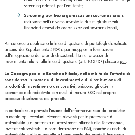
screening adottati per l’emittente;
:
Screening positivo organizzazioni sovranazionali
inclusione nell’universo investibile di tutti gli strumenti
finanziari emessi da organizzazioni sovranazionali;
Per conoscere quali sono le linee di gestione di portafogli classificate
ai sensi del Regolamento SFDR e per maggiori informazioni
sull’integrazione dei presidi di sostenibilità nei processi di
investimento relativi alle linee di gestione (art. 10 SFDR) cliccare
qui
.
La Capogruppo e le Banche affiliate, nell’ambito dell’attività di
consulenza in materia di investimenti e di distribuzione di
, uniscono gli obiettivi
prodotti di investimento assicurativi
economici e di redditività con quelli di natura ESG nel proprio
processo di selezione dei prodotti.
In particolare, è previsto l’esame dell’informativa resa dai produttori
in merito agli eventuali elementi rilevanti per le preferenze di
sostenibilità (i.e. presenza di investimenti allineati alla Tassonomia,
investimenti sostenibili o considerazione dei PAI), nonché ai rischi di
sostenibilità e al loro impatto sul rendimento dei prodotti finanziari.