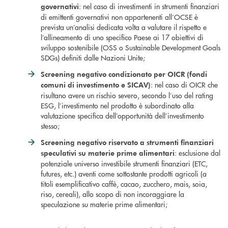
: nel caso di investimenti in strumenti finanziari
governativi
di emittenti governativi non appartenenti all’OCSE è
prevista un’analisi dedicata volta a valutare il rispetto e
l’allineamento di uno specifico Paese ai 17 obiettivi di
sviluppo sostenibile (OSS o Sustainable Development Goals
SDGs) definiti dalle Nazioni Unite;
Screening negativo condizionato per OICR (fondi
: nel caso di OICR che
comuni di investimento e SICAV)
risultano avere un rischio severo, secondo l’uso del rating
ESG, l’investimento nel prodotto è subordinato alla
valutazione specifica dell’opportunità dell’investimento
stesso;
Screening negativo riservato a strumenti finanziari
: esclusione dal
speculativi su materie prime alimentari
potenziale universo investibile strumenti finanziari (ETC,
futures, etc.) aventi come sottostante prodotti agricoli (a
titoli esemplificativo caffè, cacao, zucchero, mais, soia,
riso, cereali), allo scopo di non incoraggiare la
speculazione su materie prime alimentari;