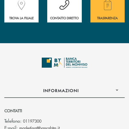
Accedi all' elenco completo delle filiali della Banca.
Hai bisogno di assistenza immediata? Contatta
Hai bisogno di alcuni
TROVA LA FILIALE
CONTATTO DIRETTO
TRASPARENZA
INFORMAZIONI
CONTATTI
Telefono:
01197300
(si apre l’app di posta elettronica)
E-mail:
marketing@bancabtm.it