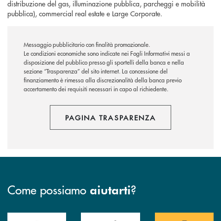
distribuzione del gas, illuminazione pubblica, parcheggi e mobilità
pubblica), commercial real estate e Large Corporate.
Messaggio pubblicitario con finalità promozionale.
Le condizioni economiche sono indicate nei Fogli Informativi messi a
disposizione del pubblico presso gli sportelli della banca e nella
sezione “Trasparenza” del sito internet.
La concessione del
finanziamento è rimessa alla discrezionalità della banca previo
accertamento dei requisiti necessari in capo al richiedente.
PAGINA TRASPARENZA
Come possiamo
?
aiutarti