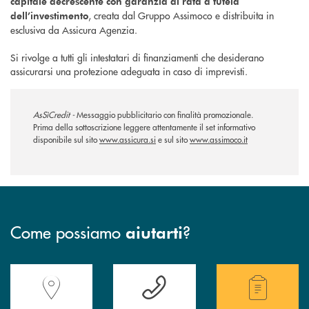
capitale decrescente con garanzia di rata a tutela
, creata dal Gruppo Assimoco e distribuita in
dell’investimento
esclusiva da Assicura Agenzia.
Si rivolge a tutti gli intestatari di finanziamenti che desiderano
assicurarsi una protezione adeguata in caso di imprevisti.
AsSìCredit -
Messaggio pubblicitario con finalità promozionale.
Prima della sottoscrizione leggere attentamente il set informativo
disponibile sul sito
www.assicura.si
e sul sito
www.assimoco.it
Come possiamo
?
aiutarti
Accedi all' elenco completo delle filiali della Banca.
Hai bisogno di assistenza immediata? Contatta
Hai bisogno di alcuni