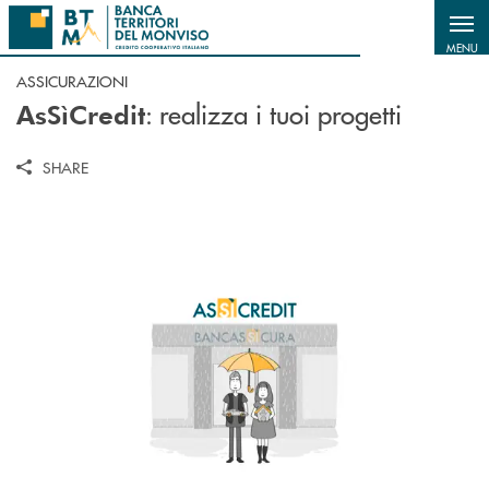
Salta al contenuto principale
MENU
ASSICURAZIONI
: realizza i tuoi progetti
AsSìCredit
SHARE