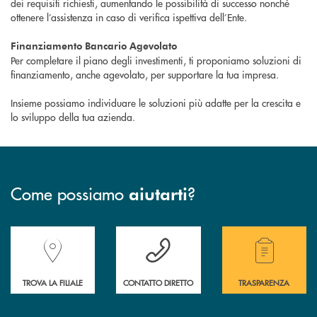
dei requisiti richiesti, aumentando le possibilità di successo nonché
ottenere l’assistenza in caso di verifica ispettiva dell’Ente.
Finanziamento Bancario Agevolato
Per completare il piano degli investimenti, ti proponiamo soluzioni di
finanziamento, anche agevolato, per supportare la tua impresa.
Insieme possiamo individuare le soluzioni più adatte per la crescita e
lo sviluppo della tua azienda.
Come possiamo
?
aiutarti
Accedi all' elenco completo delle filiali della Banca.
Hai bisogno di assistenza immediata? Contatta
Hai bisogno di alcuni
TROVA LA FILIALE
CONTATTO DIRETTO
TRASPARENZA