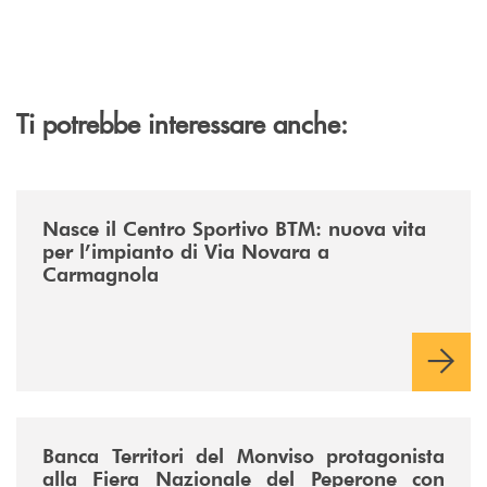
Ti potrebbe interessare anche:
/news/centro-sportivo-btm/
Nasce il Centro Sportivo BTM: nuova vita
per l’impianto di Via Novara a
Carmagnola
/news/fiera-nazionale-del-peperone-con-sarabanca-e-la-cena-per-la-ri
Banca Territori del Monviso protagonista
alla Fiera Nazionale del Peperone con