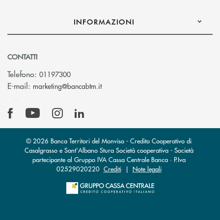
INFORMAZIONI
CONTATTI
Telefono:
01197300
(si apre l’app di posta elettronica)
E-mail:
marketing@bancabtm.it
© 2026 Banca Territori del Monviso - Credito Cooperativo di
Casalgrasso e Sant'Albano Stura Società cooperativa - Società
partecipante al Gruppo IVA Cassa Centrale Banca · P.Iva
02529020220
Crediti
|
Note legali