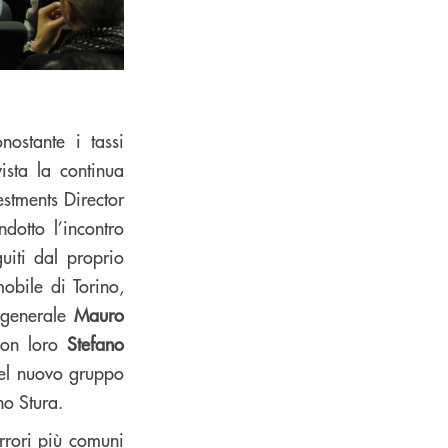
nostante i tassi
vista la continua
vestments Director
dotto l’incontro
uiti dal proprio
obile di Torino,
 generale
Mauro
Con loro
Stefano
del nuovo gruppo
no Stura.
errori più comuni