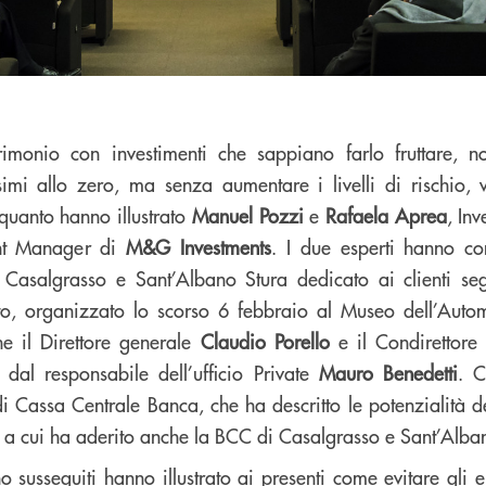
trimonio con investimenti che sappiano farlo fruttare, no
ssimi allo zero, ma senza aumentare i livelli di rischio, 
è quanto hanno illustrato
Manuel Pozzi
e
Rafaela Aprea
, In
nt Manager di
M&G Investments
. I due esperti hanno con
Casalgrasso e Sant’Albano Stura dedicato ai clienti seg
ento, organizzato lo scorso 6 febbraio al Museo dell’Autom
e il Direttore generale
Claudio Porello
e il Condirettore
dal responsabile dell’ufficio Private
Mauro Benedetti
. 
di Cassa Centrale Banca, che ha descritto le potenzialità 
 a cui ha aderito anche la BCC di Casalgrasso e Sant’Alba
no susseguiti hanno illustrato ai presenti come evitare gli 