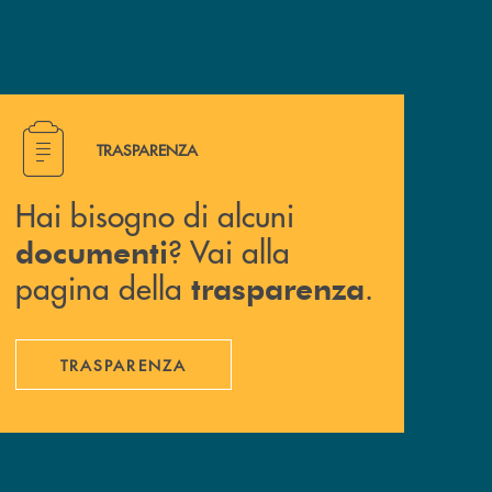
Hai bisogno di alcuni documenti ? Vai alla pagina della 
TRASPARENZA
Hai bisogno di alcuni
? Vai alla
documenti
pagina della
.
trasparenza
TRASPARENZA