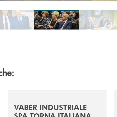
use
che:
a-e-la-cena-per-la-ricerca/
/news/vaber-industriale-spa/
/
VABER INDUSTRIALE
SPA TORNA ITALIANA