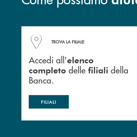
Accedi all' elenco completo delle filiali della B
TROVA LA FILIALE
Accedi all'
elenco
delle
della
completo
filiali
Banca.
FILIALI