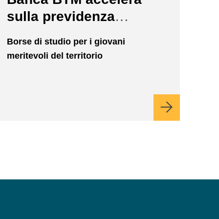
sulla previdenza
complementare per le
Borse di studio per i giovani
nuove generazioni
meritevoli del territorio