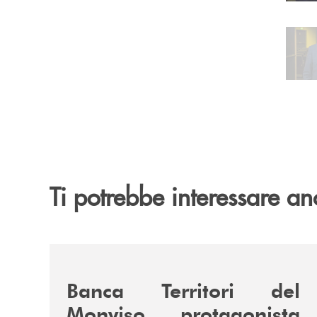
Pa
Ti potrebbe interessare an
/news/fiera-nazionale-del-peperone-con-sarabanc
Banca Territori del
Monviso protagonista