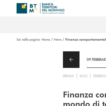
Salta al contenuto principale
Sei nella pagina:
Home
/
News
/
Finanza comportamentale 
09 FEBBRAI
PRIVATI
SOCI
TERRITO
Finanza co
mondo di t