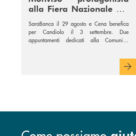
alla Fiera Nazionale del
Peperone con
SaraBanca il 29 agosto e Cena benefica
SARABANCA e la Cena
per Candiolo il 3 settembre. Due
per la Ricerca
appuntamenti dedicati alla Comunità,
all’intrattenimento e alla ricerca.
Come possiamo
aiut