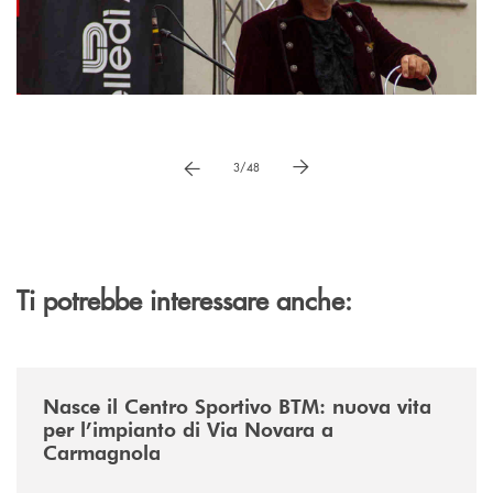
Pause
vai a immagne precedente
vai a immagine successiva
3/48
Ti potrebbe interessare anche:
/news/centro-sportivo-btm/
Nasce il Centro Sportivo BTM: nuova vita
per l’impianto di Via Novara a
Carmagnola