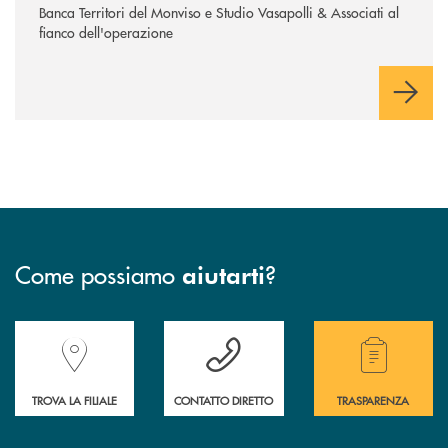
Banca Territori del Monviso e Studio Vasapolli & Associati al
fianco dell'operazione
Come possiamo
?
aiutarti
Accedi all' elenco completo delle filiali della Banca.
Hai bisogno di assistenza immediata? Contatta
Hai bisogno di alcuni
TROVA LA FILIALE
CONTATTO DIRETTO
TRASPARENZA