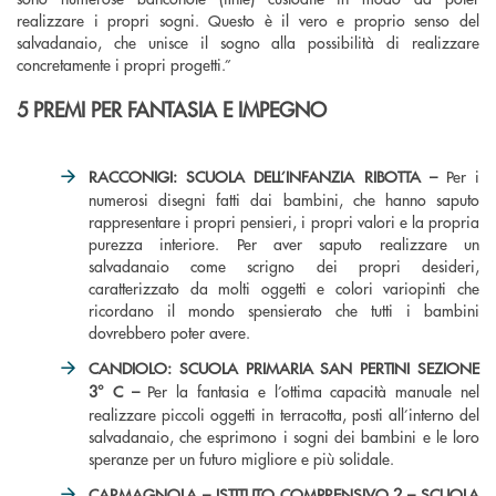
realizzare i propri sogni. Questo è il vero e proprio senso del
salvadanaio, che unisce il sogno alla possibilità di realizzare
concretamente i propri progetti.”
5 PREMI PER FANTASIA E IMPEGNO
RACCONIGI: SCUOLA DELL’INFANZIA RIBOTTA –
Per i
numerosi disegni fatti dai bambini, che hanno saputo
rappresentare i propri pensieri, i propri valori e la propria
purezza interiore. Per aver saputo realizzare un
salvadanaio come scrigno dei propri desideri,
caratterizzato da molti oggetti e colori variopinti che
ricordano il mondo spensierato che tutti i bambini
dovrebbero poter avere.
CANDIOLO: SCUOLA PRIMARIA SAN PERTINI SEZIONE
3° C –
Per la fantasia e l’ottima capacità manuale nel
realizzare piccoli oggetti in terracotta, posti all’interno del
salvadanaio, che esprimono i sogni dei bambini e le loro
speranze per un futuro migliore e più solidale.
CARMAGNOLA – ISTITUTO COMPRENSIVO 2 – SCUOLA