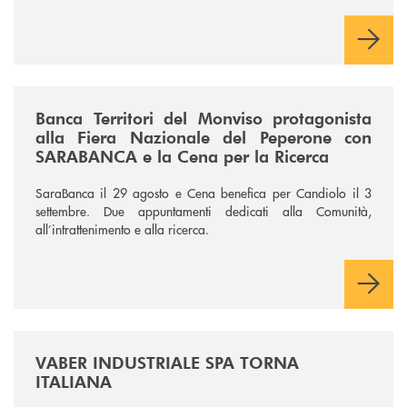
/news/fiera-nazionale-del-peperone-con-sarabanca-e-la-cena-per-la-ri
Banca Territori del Monviso protagonista
alla Fiera Nazionale del Peperone con
SARABANCA e la Cena per la Ricerca
SaraBanca il 29 agosto e Cena benefica per Candiolo il 3
settembre. Due appuntamenti dedicati alla Comunità,
all’intrattenimento e alla ricerca.
/news/vaber-industriale-spa/
VABER INDUSTRIALE SPA TORNA
ITALIANA