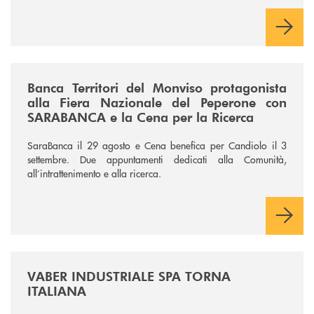
/news/fiera-nazionale-del-peperone-con-sarabanca-e-la-cena-per-la-ri
Banca Territori del Monviso protagonista
alla Fiera Nazionale del Peperone con
SARABANCA e la Cena per la Ricerca
SaraBanca il 29 agosto e Cena benefica per Candiolo il 3
settembre. Due appuntamenti dedicati alla Comunità,
all’intrattenimento e alla ricerca.
/news/vaber-industriale-spa/
VABER INDUSTRIALE SPA TORNA
ITALIANA