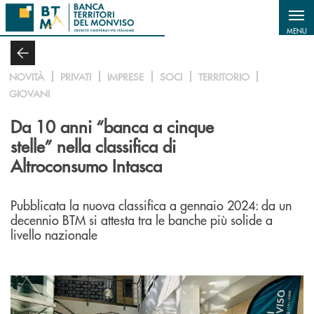
Salta al contenuto principale
MENU
NOVITÀ
PRIVATI
IMPRESE
SOCI
TERRITORIO
GIOVANI
Da 10 anni “banca a cinque
stelle” nella classifica di
Altroconsumo Intasca
Pubblicata la nuova classifica a gennaio 2024: da un
decennio BTM si attesta tra le banche più solide a
livello nazionale