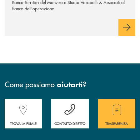
Banca Territori del Monviso e Studio Vasapolli & Associati al
fianco dell'operazione
Come possiamo
?
aiutarti
Accedi all' elenco completo delle filiali della Banca.
Hai bisogno di assistenza immediata? Contatta
Hai bisogno di alcuni
TROVA LA FILIALE
CONTATTO DIRETTO
TRASPARENZA