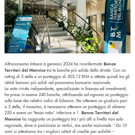
Altroconsumo Intasca a gennaio 2024 ha riconfermato
Banca
tra le banche più solide dello stivale. Con un
Territori del Monviso
rating di 5 stelle e un punteggio di 305,12 BTM si attesta quindi tra gli
istituti bancari più solidi nel panorama bancario nazionale.
La nota rivista indipendente, specializzata in finanza ed investimenti,
ha preso in esame 240 banche, attribuendo ad ognuna un punteggio
sulla base dei relativi indici di bilancio. Per ottenere un giudizio pari
a 5 stelle, il massimo, è necessario ottenere un punteggio di almeno
250 e avere un "texas ratio” inferiore a 1.
Banca Territori del
ha raggiunto un punteggio tra i più alti a livello non solo
Monviso
regionale, dove si posiziona ai vertici, ma anche nazionale. “
Da 10
anni ci attestiamo tra i migliori istituti di credito per solidità
–