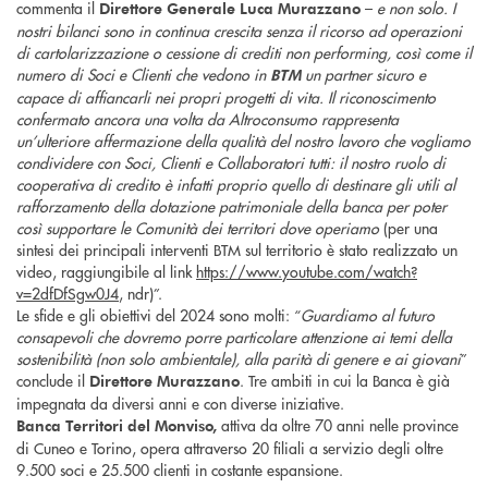
commenta il
–
e non solo. I
Direttore Generale Luca Murazzano
nostri bilanci sono in continua crescita senza il ricorso ad operazioni
di cartolarizzazione o cessione di crediti non performing, così come il
numero di Soci e Clienti che vedono in
un partner sicuro e
BTM
capace di affiancarli nei propri progetti di vita. Il riconoscimento
confermato ancora una volta da Altroconsumo rappresenta
un’ulteriore affermazione della qualità del nostro lavoro che vogliamo
condividere con Soci, Clienti e Collaboratori tutti: il nostro ruolo di
cooperativa di credito è infatti proprio quello di destinare gli utili al
rafforzamento della dotazione patrimoniale della banca per poter
così supportare le Comunità dei territori dove operiamo
(per una
sintesi dei principali interventi BTM sul territorio è stato realizzato un
video, raggiungibile al link
https://www.youtube.com/watch?
v=2dfDfSgw0J4
, ndr)”.
Le sfide e gli obiettivi del 2024 sono molti: “
Guardiamo al futuro
consapevoli che dovremo porre particolare attenzione ai temi della
sostenibilità (non solo ambientale), alla parità di genere e ai giovani
”
conclude il
. Tre ambiti in cui la Banca è già
Direttore Murazzano
impegnata da diversi anni e con diverse iniziative.
attiva da oltre 70 anni nelle province
Banca Territori del Monviso,
di Cuneo e Torino, opera attraverso 20 filiali a servizio degli oltre
9.500 soci e 25.500 clienti in costante espansione.