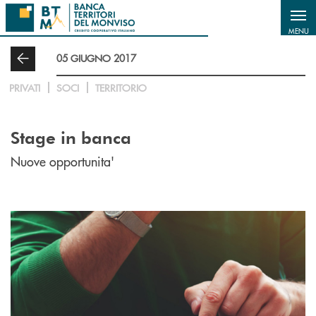
Salta al contenuto principale
MENU
05 GIUGNO 2017
PRIVATI
SOCI
TERRITORIO
Stage in banca
Nuove opportunita'