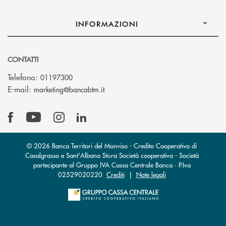
INFORMAZIONI
CONTATTI
Telefono:
01197300
(si apre l’app di posta elettronica)
E-mail:
marketing@bancabtm.it
© 2026 Banca Territori del Monviso - Credito Cooperativo di
Casalgrasso e Sant'Albano Stura Società cooperativa - Società
partecipante al Gruppo IVA Cassa Centrale Banca · P.Iva
02529020220
Crediti
|
Note legali