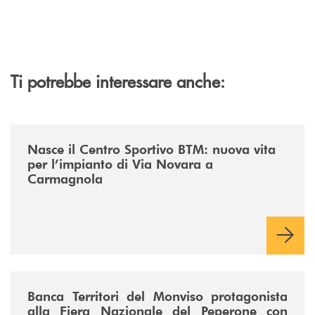
Ti potrebbe interessare anche:
/news/centro-sportivo-btm/
Nasce il Centro Sportivo BTM: nuova vita
per l’impianto di Via Novara a
Carmagnola
/news/fiera-nazionale-del-peperone-con-sarabanca-e-la-cena-per-la-ri
Banca Territori del Monviso protagonista
alla Fiera Nazionale del Peperone con