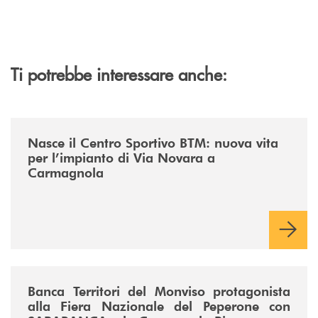
Ti potrebbe interessare anche:
/news/centro-sportivo-btm/
Nasce il Centro Sportivo BTM: nuova vita
per l’impianto di Via Novara a
Carmagnola
/news/fiera-nazionale-del-peperone-con-sarabanca-e-la-cena-per-la-ri
Banca Territori del Monviso protagonista
alla Fiera Nazionale del Peperone con