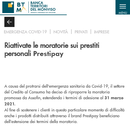
Salta al contenuto principale
MENU
EMERGENZA COVID-19
NOVITÀ
PRIVATI
IMPRESE
Riattivate le moratorie sui prestiti
personali
Prestipay
A causa del protrarsi dell'emergenza sanitaria da Covid-19, il settore
del Credito al Consumo ha deciso di riproporre la moratoria
promossa da Assofin, estendendo i termini di adesione al
31 marzo
2021.
Al fine di sostenere i clienti in questo particolare momento di difficoltà
anche i prodotti distribuiti attraverso il brand Prestipay beneficiano
dell’estensione dei termini della moratoria.