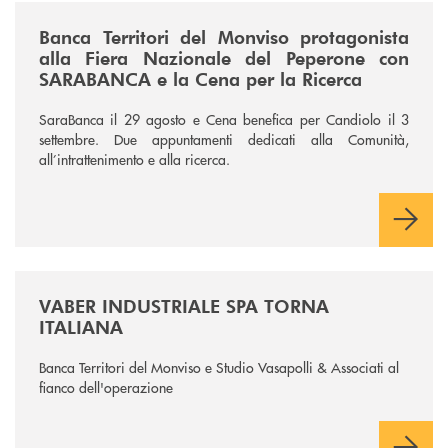
/news/fiera-nazionale-del-peperone-con-sarabanca-e-la-cena-per-la-ri
Banca Territori del Monviso protagonista
alla Fiera Nazionale del Peperone con
SARABANCA e la Cena per la Ricerca
SaraBanca il 29 agosto e Cena benefica per Candiolo il 3
settembre. Due appuntamenti dedicati alla Comunità,
all’intrattenimento e alla ricerca.
/news/vaber-industriale-spa/
VABER INDUSTRIALE SPA TORNA
ITALIANA
Banca Territori del Monviso e Studio Vasapolli & Associati al
fianco dell'operazione