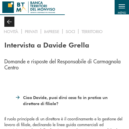
Salta al contenuto principale
MENU
NOVITÀ
PRIVATI
IMPRESE
SOCI
TERRITORIO
Intervista a Davide Grella
Domande e risposte del Responsabile di Carmagnola
Centro
Ciao Davide, puoi dirci cosa fa in pratica un
direttore di filiale?
Il ruolo principale di un direttore è il coordinamento e la gestione del
lavoro di filiale, declinando le linee guida commerciali ed