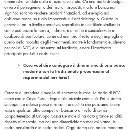
amministrative date dalla direzione centrale. C’è una parte di budget,
ovvero il perseguimento dei risultati proposti, ma fare banca non
significa soltanto vendere prodotti finanziari, ad esempio noi
abbiamo anche un ruolo importante sull’antiriciclaggio. Questo in
generale, poi a livello operativo, soprattutto in una filiale strutturata
come può essere la nostra, il direttore di solito è specializzato in
qualcosa di particolare, come ad esempio il settore degli impieghi o
quello della raccolta degli investimenti. Inoltre è fondamentale, almeno
per noi di BCC, è la presenza sul territorio, essere l’interfaccia
principale per tutti i nostri clienti.
Cosa vuol dire coniugare il dinamismo di una banca
moderna con la tradizionale propensione al
risparmio del territorio?
Cercare di prendere il meglio di entrambe le cose. La storia di BCC
nasce con le Casse Rurali, legate alle piccole comunità. Poi ci siamo
sviluppati, e adesso posso dire con tranquillità che possiamo tenere
testa a qualsiasi altro competitor bancario a livello di servizi.
L’appartenenza al Gruppo Cassa Centrale ci ha dato grande solidità
rispetto al mercato, ma noi non dimentichiamo mai chi siamo, le
nostre peculiarità e le nostre radici. Oggi siamo una banca moderna