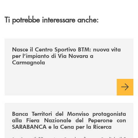
Ti potrebbe interessare anche:
/news/centro-sportivo-btm/
Nasce il Centro Sportivo BTM: nuova vita
per l’impianto di Via Novara a
Carmagnola
/news/fiera-nazionale-del-peperone-con-sarabanca-e-la-cena-per-la-ri
Banca Territori del Monviso protagonista
alla Fiera Nazionale del Peperone con
SARABANCA e la Cena per la Ricerca