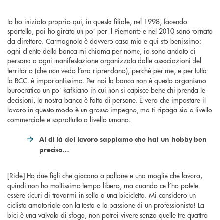
Io ho iniziato proprio qui, in questa filiale, nel 1998, facendo
sportello, poi ho girato un po’ per il Piemonte e nel 2010 sono tornato
da direttore. Carmagnola è davvero casa mia e qui sto benissimo:
ogni cliente della banca mi chiama per nome, io sono andato di
persona a ogni manifestazione organizzata dalle associazioni del
territorio (che non vedo l’ora riprendano), perché per me, e per tutta
la BCC, è importantissimo. Per noi la banca non è questo organismo
burocratico un po’ kafkiano in cui non si capisce bene chi prenda le
decisioni, la nostra banca è fatta di persone. È vero che impostare il
lavoro in questo modo è un grosso impegno, ma ti ripaga sia a livello
commerciale e soprattutto a livello umano.
Al di là del lavoro sappiamo che hai un hobby ben
preciso…
[Ride] Ho due figli che giocano a pallone e una moglie che lavora,
quindi non ho moltissimo tempo libero, ma quando ce l’ho potete
essere sicuri di trovarmi in sella a una bicicletta. Mi considero un
ciclista amatoriale con la testa e la passione di un professionista! La
bici è una valvola di sfogo, non potrei vivere senza quelle tre quattro