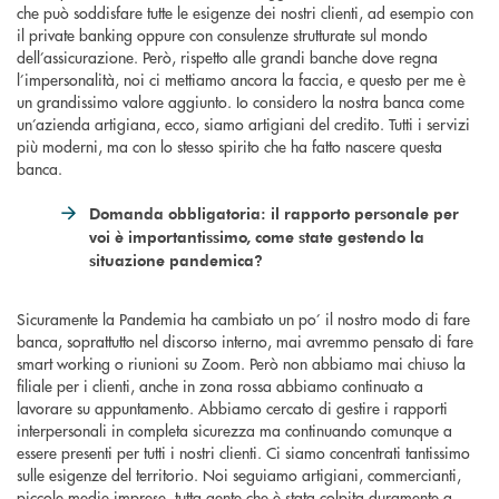
che può soddisfare tutte le esigenze dei nostri clienti, ad esempio con
il private banking oppure con consulenze strutturate sul mondo
dell’assicurazione. Però, rispetto alle grandi banche dove regna
l’impersonalità, noi ci mettiamo ancora la faccia, e questo per me è
un grandissimo valore aggiunto. Io considero la nostra banca come
un’azienda artigiana, ecco, siamo artigiani del credito. Tutti i servizi
più moderni, ma con lo stesso spirito che ha fatto nascere questa
banca.
Domanda obbligatoria: il rapporto personale per
voi è importantissimo, come state gestendo la
situazione pandemica?
Sicuramente la Pandemia ha cambiato un po’ il nostro modo di fare
banca, soprattutto nel discorso interno, mai avremmo pensato di fare
smart working o riunioni su Zoom. Però non abbiamo mai chiuso la
filiale per i clienti, anche in zona rossa abbiamo continuato a
lavorare su appuntamento. Abbiamo cercato di gestire i rapporti
interpersonali in completa sicurezza ma continuando comunque a
essere presenti per tutti i nostri clienti. Ci siamo concentrati tantissimo
sulle esigenze del territorio. Noi seguiamo artigiani, commercianti,
piccole medie imprese, tutta gente che è stata colpita duramente a