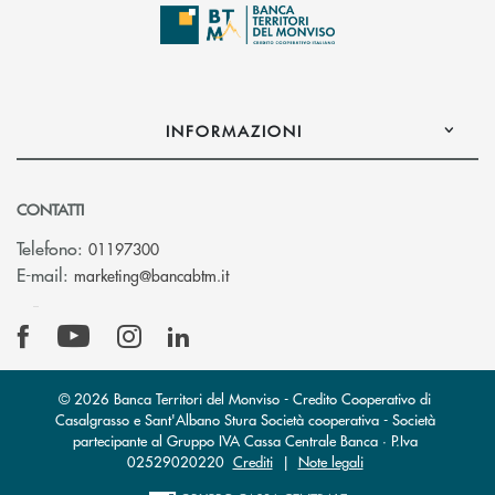
INFORMAZIONI
CONTATTI
Telefono:
01197300
(si apre l’app di posta elettronica)
E-mail:
marketing@bancabtm.it
© 2026 Banca Territori del Monviso - Credito Cooperativo di
Casalgrasso e Sant'Albano Stura Società cooperativa - Società
partecipante al Gruppo IVA Cassa Centrale Banca · P.Iva
02529020220
Crediti
|
Note legali