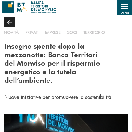
Salta al contenuto principale
MENU
NOVITÀ
PRIVATI
IMPRESE
SOCI
TERRITORIO
Insegne spente dopo la
mezzanotte: Banca Territori
del Monviso per il risparmio
energetico e la tutela
dell’ambiente.
Nuove iniziative per promuovere la sostenibilità