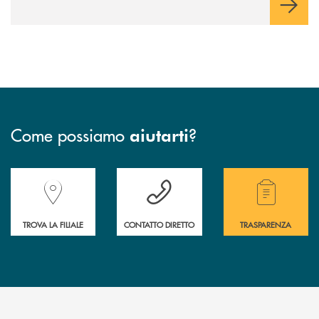
Come possiamo
?
aiutarti
Accedi all' elenco completo delle filiali della Banca.
Hai bisogno di assistenza immediata? Contatta
Hai bisogno di alcuni
TROVA LA FILIALE
CONTATTO DIRETTO
TRASPARENZA