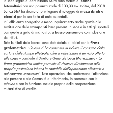
la sede legale di Sant’Albano Stura sono fornite di
pannelli
con una potenza totale di 130,00 Kw. Inoltre, dal 2018
fotovoltaici
Banca BTM ha deciso di privilegiare il noleggio di
mezzi ibridi o
per la sua flotta di auto aziendali.
elettrici
Più efficienza energetica e meno inquinamento anche grazie alla
sostituzione delle
laser presenti in sede e in tutti gli sportelli
stampanti
con quelle a getto di inchiostro,
e con riduzione
a basso consumo
dei rifiuti.
Tutte le filiali della banca sono state dotate di tablet per la
firma
. “
Questo ci ha consentito di ridurre il consumo della
grafometrica
carta e delle stampe effettuate, oltre a velocizzare il servizio offerto
alle casse
– conclude il Direttore Generale
-
La
Luca Murazzano
firma grafometrica inoltre permette di ricevere direttamente sulla
propria postazione Inbank la contabile dell’operazione effettuata o
del contratto sottoscritto
”. Tutte operazioni che confermano l’attenzione
alle persone e alle Comunità di riferimento, in coerenza con la
mission
e con la funzione sociale proprie della cooperazione
mutualistica di credito.