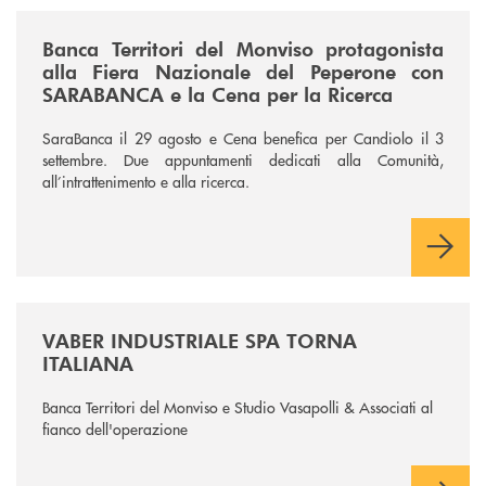
/news/fiera-nazionale-del-peperone-con-sarabanca-e-la-cena-per-la-ri
Banca Territori del Monviso protagonista
alla Fiera Nazionale del Peperone con
SARABANCA e la Cena per la Ricerca
SaraBanca il 29 agosto e Cena benefica per Candiolo il 3
settembre. Due appuntamenti dedicati alla Comunità,
all’intrattenimento e alla ricerca.
/news/vaber-industriale-spa/
VABER INDUSTRIALE SPA TORNA
ITALIANA
Banca Territori del Monviso e Studio Vasapolli & Associati al
fianco dell'operazione