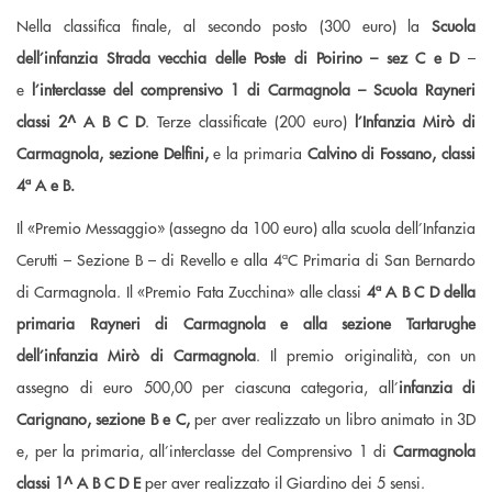
Nella classifica finale, al secondo posto (300 euro) la
Scuola
dell’infanzia Strada vecchia delle Poste di Poirino – sez C e D
–
e
l’interclasse del comprensivo 1 di Carmagnola – Scuola Rayneri
classi 2^ A B C D
. Terze classificate (200 euro)
l’Infanzia Mirò di
Carmagnola, sezione Delfini,
e la primaria
Calvino di Fossano, classi
4ª A e B.
Il «Premio Messaggio» (assegno da 100 euro) alla scuola dell’Infanzia
Cerutti – Sezione B – di Revello e alla 4ªC Primaria di San Bernardo
di Carmagnola. Il «Premio Fata Zucchina» alle classi
4ª A B C D della
primaria Rayneri di Carmagnola e alla sezione Tartarughe
dell’infanzia Mirò di Carmagnola
. Il premio originalità, con un
assegno di euro 500,00 per ciascuna categoria, all’
infanzia di
Carignano, sezione B e C,
per aver realizzato un libro animato in 3D
e, per la primaria, all’interclasse del Comprensivo 1 di
Carmagnola
classi 1^ A B C D E
per aver realizzato il Giardino dei 5 sensi.