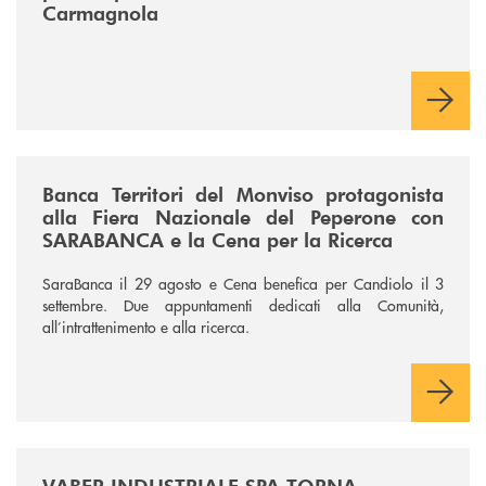
Carmagnola
/news/fiera-nazionale-del-peperone-con-sarabanca-e-la-cena-per-la-ri
Banca Territori del Monviso protagonista
alla Fiera Nazionale del Peperone con
SARABANCA e la Cena per la Ricerca
SaraBanca il 29 agosto e Cena benefica per Candiolo il 3
settembre. Due appuntamenti dedicati alla Comunità,
all’intrattenimento e alla ricerca.
/news/vaber-industriale-spa/
VABER INDUSTRIALE SPA TORNA