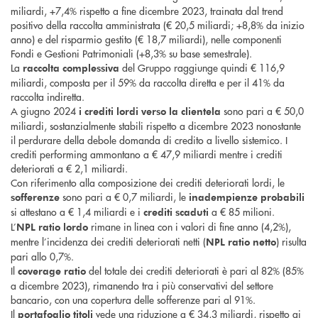
miliardi, +7,4% rispetto a fine dicembre 2023, trainata dal trend
positivo della raccolta amministrata (€ 20,5 miliardi; +8,8% da inizio
anno) e del risparmio gestito (€ 18,7 miliardi), nelle componenti
Fondi e Gestioni Patrimoniali (+8,3% su base semestrale).
La
del Gruppo raggiunge quindi € 116,9
raccolta complessiva
miliardi, composta per il 59% da raccolta diretta e per il 41% da
raccolta indiretta.
A giugno 2024
sono pari a € 50,0
i crediti lordi verso la clientela
miliardi, sostanzialmente stabili rispetto a dicembre 2023 nonostante
il perdurare della debole domanda di credito a livello sistemico. I
crediti performing ammontano a € 47,9 miliardi mentre i crediti
deteriorati a € 2,1 miliardi.
Con riferimento alla composizione dei crediti deteriorati lordi, le
sono pari a € 0,7 miliardi, le
sofferenze
inadempienze probabili
si attestano a € 1,4 miliardi e i
a € 85 milioni.
crediti scaduti
L’
rimane in linea con i valori di fine anno (4,2%),
NPL ratio lordo
mentre l’incidenza dei crediti deteriorati netti (
) risulta
NPL ratio netto
pari allo 0,7%.
Il
del totale dei crediti deteriorati è pari al 82% (85%
coverage ratio
a dicembre 2023), rimanendo tra i più conservativi del settore
bancario, con una copertura delle sofferenze pari al 91%.
Il
vede una riduzione a € 34,3 miliardi, rispetto ai
portafoglio titoli