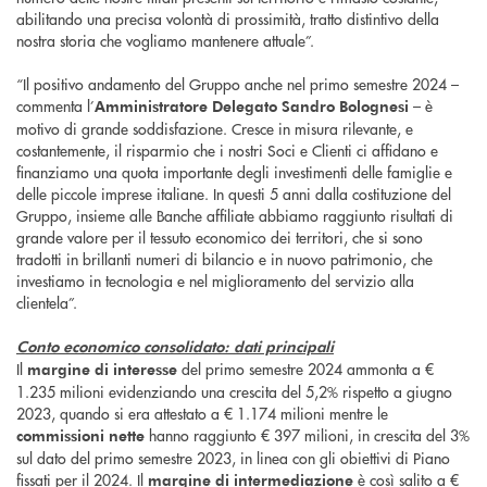
abilitando una precisa volontà di prossimità, tratto distintivo della
nostra storia che vogliamo mantenere attuale”.
“Il positivo andamento del Gruppo anche nel primo semestre 2024 –
commenta l’
– è
Amministratore Delegato Sandro Bolognesi
motivo di grande soddisfazione. Cresce in misura rilevante, e
costantemente, il risparmio che i nostri Soci e Clienti ci affidano e
finanziamo una quota importante degli investimenti delle famiglie e
delle piccole imprese italiane. In questi 5 anni dalla costituzione del
Gruppo, insieme alle Banche affiliate abbiamo raggiunto risultati di
grande valore per il tessuto economico dei territori, che si sono
tradotti in brillanti numeri di bilancio e in nuovo patrimonio, che
investiamo in tecnologia e nel miglioramento del servizio alla
clientela”.
Conto economico consolidato: dati principali
Il
del primo semestre 2024 ammonta a €
margine di interesse
1.235 milioni evidenziando una crescita del 5,2% rispetto a giugno
2023, quando si era attestato a € 1.174 milioni mentre le
hanno raggiunto € 397 milioni, in crescita del 3%
commissioni nette
sul dato del primo semestre 2023, in linea con gli obiettivi di Piano
fissati per il 2024. Il
è così salito a €
margine di intermediazione