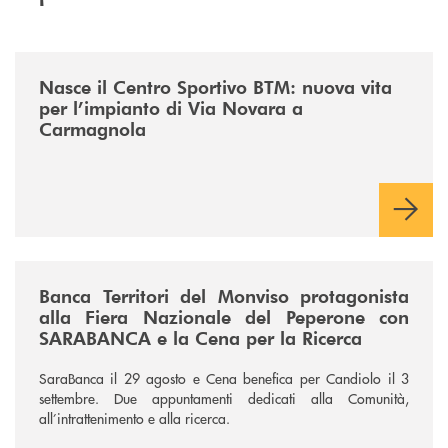
/news/centro-sportivo-btm/
Nasce il Centro Sportivo BTM: nuova vita
per l’impianto di Via Novara a
Carmagnola
/news/fiera-nazionale-del-peperone-con-sarabanca-e-la-cena-per-la-ri
Banca Territori del Monviso protagonista
alla Fiera Nazionale del Peperone con
SARABANCA e la Cena per la Ricerca
SaraBanca il 29 agosto e Cena benefica per Candiolo il 3
settembre. Due appuntamenti dedicati alla Comunità,
all’intrattenimento e alla ricerca.