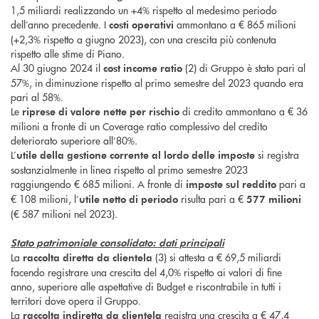
1,5 miliardi realizzando un +4% rispetto al medesimo periodo
dell’anno precedente. I
ammontano a € 865 milioni
costi operativi
(+2,3% rispetto a giugno 2023), con una crescita più contenuta
rispetto alle stime di Piano.
Al 30 giugno 2024 il
(2) di Gruppo è stato pari al
cost income ratio
57%, in diminuzione rispetto al primo semestre del 2023 quando era
pari al 58%.
Le
di credito ammontano a € 36
riprese di valore
nette per rischio
milioni a fronte di un Coverage ratio complessivo del credito
deteriorato superiore all’80%.
L’
si registra
utile della gestione corrente al lordo delle imposte
sostanzialmente in linea rispetto al primo semestre 2023
raggiungendo € 685 milioni. A fronte di
pari a
imposte sul reddito
€ 108 milioni, l’
risulta pari a €
utile netto di periodo
577 milioni
(€ 587 milioni nel 2023).
Stato patrimoniale consolidato: dati principali
La
(3) si attesta a € 69,5 miliardi
raccolta diretta da clientela
facendo registrare una crescita del 4,0% rispetto ai valori di fine
anno, superiore alle aspettative di Budget e riscontrabile in tutti i
territori dove opera il Gruppo.
La
registra una crescita a € 47,4
raccolta indiretta da clientela