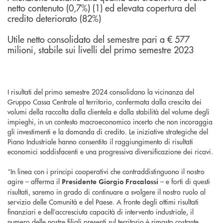
netto contenuto (0,7%) (1) ed elevata copertura del
credito deteriorato (82%)
Utile netto consolidato del semestre pari a € 577
milioni, stabile sui livelli del primo semestre 2023
I risultati del primo semestre 2024 consolidano la vicinanza del
Gruppo Cassa Centrale al territorio, confermata dalla crescita dei
volumi della raccolta dalla clientela e dalla stabilità del volume degli
impieghi, in un contesto macroeconomico incerto che non incoraggia
gli investimenti e la domanda di credito. Le iniziative strategiche del
Piano Industriale hanno consentito il raggiungimento di risultati
economici soddisfacenti e una progressiva diversificazione dei ricavi.
“In linea con i principi cooperativi che contraddistinguono il nostro
agire – afferma il
– e forti di questi
Presidente Giorgio Fracalossi
risultati, saremo in grado di continuare a svolgere il nostro ruolo al
servizio delle Comunità e del Paese. A fronte degli ottimi risultati
finanziari e dell’accresciuta capacità di intervento industriale, il
numero delle nostre filiali presenti sul territorio è rimasto costante,