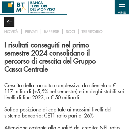
Salta al contenuto principale
MENU
NOVITÀ
PRIVATI
IMPRESE
SOCI
TERRITORIO
I risultati conseguiti nel primo
semestre 2024 consolidano il
percorso di crescita del Gruppo
Cassa Centrale
Crescita della raccolta complessiva da clientela a €
117 miliardi (+5,5% nel semestre) e impieghi stabili sui
livelli di fine 2023, a € 50 miliardi
Solida posizione di capitale ai massimi livelli del
sistema bancario: CET1 ratio pari al 26%
Attenzione costante alla qualità del credito: NPL ratio