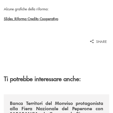
Alcune grafiche della riforma:
Slides_Riforma Credito Cooperativo
SHARE
Ti potrebbe interessare anche:
/news/fiera-nazionale-del-peperone-con-sarabanca-e-la-cena-per-la-ri
Banca Territori del Monviso protagonista
alla Fiera Nazionale del Peperone con