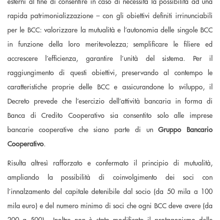
esterni al fine di consentire in caso di necessità la possibilità ad una
rapida patrimonializzazione – con gli obiettivi definiti irrinunciabili
per le BCC: valorizzare la mutualità e l’autonomia delle singole BCC
in funzione della loro meritevolezza; semplificare le filiere ed
accrescere l’efficienza, garantire l’unità del sistema. Per il
raggiungimento di questi obiettivi, preservando al contempo le
caratteristiche proprie delle BCC e assicurandone lo sviluppo, il
Decreto prevede che l’esercizio dell’attività bancaria in forma di
Banca di Credito Cooperativo sia consentito solo alle imprese
bancarie cooperative che siano parte di un
Gruppo Bancario
Cooperativo
.
Risulta altresì rafforzato e confermato il principio di mutualità,
ampliando la possibilità di coinvolgimento dei soci con
l’innalzamento del capitale detenibile dal socio (da 50 mila a 100
mila euro) e del numero minimo di soci che ogni BCC deve avere (da
200 a 500). Inoltre non è stato modificato il protagonismo delle