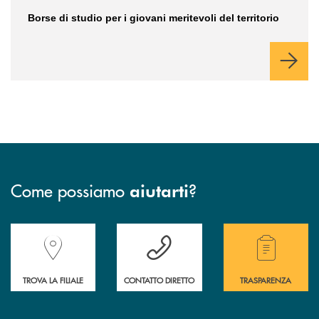
Borse di studio per i giovani meritevoli del territorio
Come possiamo
?
aiutarti
Accedi all' elenco completo delle filiali della Banca.
Hai bisogno di assistenza immediata? Contatta
Hai bisogno di alcuni
TROVA LA FILIALE
CONTATTO DIRETTO
TRASPARENZA