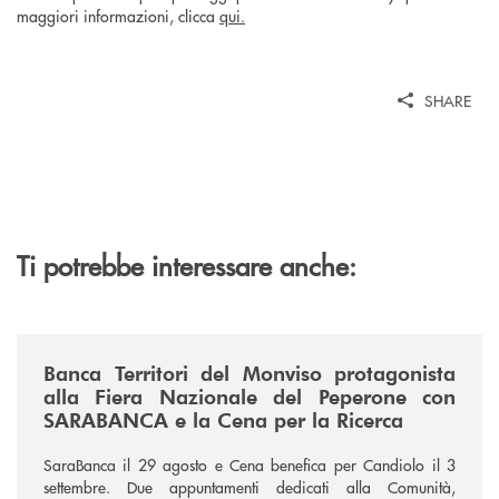
maggiori informazioni, clicca
qui.
SHARE
Ti potrebbe interessare anche:
/news/fiera-nazionale-del-peperone-con-sarabanca-e-la-cena-per-la-ri
Banca Territori del Monviso protagonista
alla Fiera Nazionale del Peperone con
SARABANCA e la Cena per la Ricerca
SaraBanca il 29 agosto e Cena benefica per Candiolo il 3
settembre. Due appuntamenti dedicati alla Comunità,