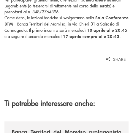
Legambiente (o tesserarsi direttamente nel corso della serata) e
prenotarsi al n. 348/3764396.
Come detto, le lezioni teoriche si svolgeranno nella
Sala Conferenze
– Banca Territori del Monviso, in via Chieri 31 a Salsasio di
BTM
Carmagnola. Il primo incontro sarà mercoledì
10 aprile alle 20:45
e a seguire il secondo mercoledì
17 aprile
sempre alle 20:45.
SHARE
Ti potrebbe interessare anche:
/news/fiera-nazionale-del-peperone-con-sarabanca-e-la-cena-per-la-ri
Banca Territori del Monviso protagonista