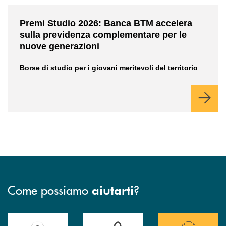
/news/premi-studio-2026/
Premi Studio 2026: Banca BTM accelera
sulla previdenza complementare per le
nuove generazioni
Borse di studio per i giovani meritevoli del territorio
Come possiamo
?
aiutarti
Accedi all' elenco completo delle filiali della Banca.
Hai bisogno di assistenza immediata? Contatta
Hai bisogno di alcuni