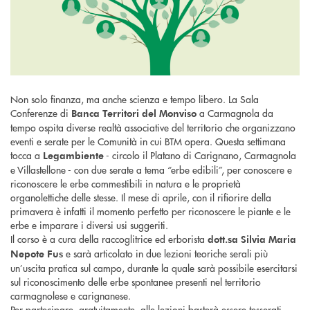
Non solo finanza, ma anche scienza e tempo libero. La Sala
Conferenze di
a Carmagnola da
Banca Territori del Monviso
tempo ospita diverse realtà associative del territorio che organizzano
eventi e serate per le Comunità in cui BTM opera. Questa settimana
tocca a
- circolo il Platano di Carignano, Carmagnola
Legambiente
e Villastellone - con due serate a tema “erbe edibili”, per conoscere e
riconoscere le erbe commestibili in natura e le proprietà
organolettiche delle stesse. Il mese di aprile, con il rifiorire della
primavera è infatti il momento perfetto per riconoscere le piante e le
erbe e imparare i diversi usi suggeriti.
Il corso è a cura della raccoglitrice ed erborista
dott.sa
Silvia Maria
e sarà articolato in due lezioni teoriche serali più
Nepote Fus
un’uscita pratica sul campo, durante la quale sarà possibile esercitarsi
sul riconoscimento delle erbe spontanee presenti nel territorio
carmagnolese e carignanese.
Per partecipare, gratuitamente, alle lezioni basterà essere tesserati