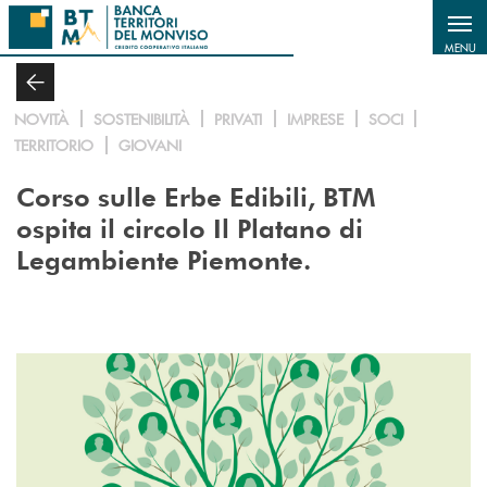
Salta al contenuto principale
MENU
NOVITÀ
SOSTENIBILITÀ
PRIVATI
IMPRESE
SOCI
TERRITORIO
GIOVANI
Corso sulle Erbe Edibili, BTM
ospita il circolo Il Platano di
Legambiente Piemonte.