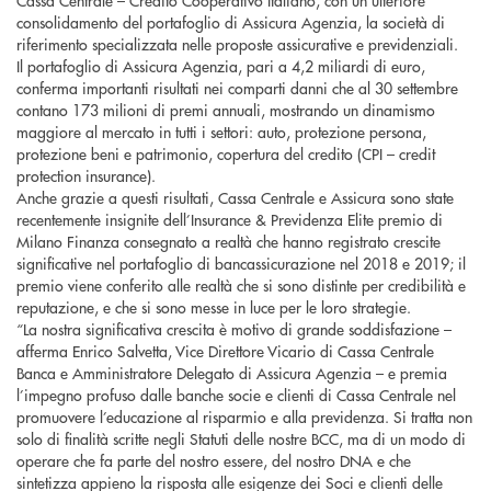
Cassa Centrale – Credito Cooperativo Italiano, con un ulteriore
consolidamento del portafoglio di Assicura Agenzia, la società di
riferimento specializzata nelle proposte assicurative e previdenziali.
Il portafoglio di Assicura Agenzia, pari a 4,2 miliardi di euro,
conferma importanti risultati nei comparti danni che al 30 settembre
contano 173 milioni di premi annuali, mostrando un dinamismo
maggiore al mercato in tutti i settori: auto, protezione persona,
protezione beni e patrimonio, copertura del credito (CPI – credit
protection insurance).
Anche grazie a questi risultati, Cassa Centrale e Assicura sono state
recentemente insignite dell’Insurance & Previdenza Elite premio di
Milano Finanza consegnato a realtà che hanno registrato crescite
significative nel portafoglio di bancassicurazione nel 2018 e 2019; il
premio viene conferito alle realtà che si sono distinte per credibilità e
reputazione, e che si sono messe in luce per le loro strategie.
“La nostra significativa crescita è motivo di grande soddisfazione –
afferma Enrico Salvetta, Vice Direttore Vicario di Cassa Centrale
Banca e Amministratore Delegato di Assicura Agenzia – e premia
l’impegno profuso dalle banche socie e clienti di Cassa Centrale nel
promuovere l’educazione al risparmio e alla previdenza. Si tratta non
solo di finalità scritte negli Statuti delle nostre BCC, ma di un modo di
operare che fa parte del nostro essere, del nostro DNA e che
sintetizza appieno la risposta alle esigenze dei Soci e clienti delle