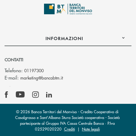
INFORMAZIONI
CONTATTI
Telefono:
01197300
(si apre l’app di posta elettronica)
E-mail:
marketing@bancabtm.it
© 2026 Banca Territori del Monviso - Credito Cooperativo di
Casalgrasso e Sant'Albano Stura Società cooperativa - Società
partecipante al Gruppo IVA Cassa Centrale Banca · P.Iva
02529020220
Crediti
|
Note legali