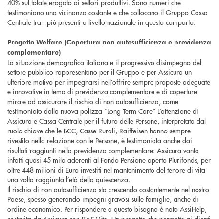
40% sul totale erogato ai settori produttivi. Sono numeri che
testimoniano una vicinanza costante e che collocano il Gruppo Cassa
Centrale tra i più presenti a livello nazionale in questo comparto.
Progetto Welfare (Copertura non autosufficienza e previdenza
complementare)
La situazione demografica italiana e il progressivo disimpegno del
settore pubblico rappresentano per il Gruppo e per Assicura un
ulteriore motivo per impegnarsi nell’offrire sempre proposte adeguate
e innovative in tema di previdenza complementare e di coperture
mirate ad assicurare il rischio di non autosufficienza, come
testimoniato dalla nuova polizza “Long Term Care” L’attenzione di
Assicura e Cassa Centrale per il futuro delle Persone, interpretata dal
ruolo chiave che le BCC, Casse Rurali, Raiffeisen hanno sempre
rivestito nella relazione con le Persone, è testimoniata anche dai
risultati raggiunti nella previdenza complementare: Assicura vanta
infatti quasi 45 mila aderenti al Fondo Pensione aperto Plurifonds, per
oltre 448 milioni di Euro investiti nel mantenimento del tenore di vita
una volta raggiunta l’età della quiescenza.
Il rischio di non autosufficienza sta crescendo costantemente nel nostro
Paese, spesso generando impegni gravosi sulle famiglie, anche di
ordine economico. Per rispondere a questo bisogno è nato AssiHelp,
costruita da Assicura con ITAS Vita. Un progetto che permette ai clienti