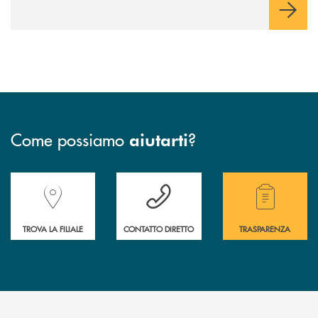
Come possiamo
?
aiutarti
Accedi all' elenco completo delle filiali della Banca.
Hai bisogno di assistenza immediata? Contatta
Hai bisogno di alcuni
TROVA LA FILIALE
CONTATTO DIRETTO
TRASPARENZA