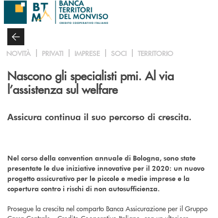
Salta al contenuto principale
NOVITÀ
PRIVATI
IMPRESE
SOCI
TERRITORIO
Nascono gli specialisti pmi. Al via
l’assistenza sul welfare
Assicura continua il suo percorso di crescita.
Nel corso della convention annuale di Bologna, sono state
presentate le due iniziative innovative per il 2020: un nuovo
progetto assicurativo per le piccole e medie imprese e la
copertura contro i rischi di non autosufficienza.
Prosegue la crescita nel comparto Banca Assicurazione per il Gruppo