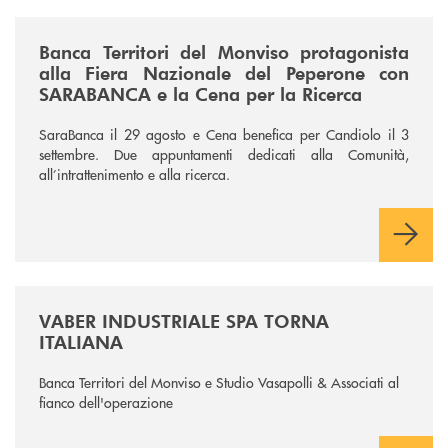
/news/fiera-nazionale-del-peperone-con-sarabanca-e-la-cena-per-la-ri
Banca Territori del Monviso protagonista
alla Fiera Nazionale del Peperone con
SARABANCA e la Cena per la Ricerca
SaraBanca il 29 agosto e Cena benefica per Candiolo il 3
settembre. Due appuntamenti dedicati alla Comunità,
all’intrattenimento e alla ricerca.
/news/vaber-industriale-spa/
VABER INDUSTRIALE SPA TORNA
ITALIANA
Banca Territori del Monviso e Studio Vasapolli & Associati al
fianco dell'operazione