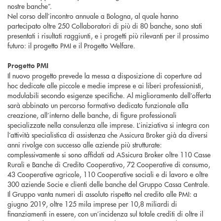
nostre banche”.
Nel corso dell’incontro annuale a Bologna, al quale hanno
partecipato oltre 250 Collaboratori di più di 80 banche, sono stati
presentati i risultati raggiunti, e i progetti più rilevanti per il prossimo
futuro: il progetto PMI e il Progetto Welfare.
Progetto PMI
Il nuovo progetto prevede la messa a disposizione di coperture ad
hoc dedicate alle piccole e medie imprese e ai liberi professionisti,
modulabili secondo esigenze specifiche. Al miglioramento dell’offerta
sarà abbinato un percorso formativo dedicato funzionale alla
creazione, all’interno delle banche, di figure professionali
specializzate nella consulenza alle imprese. L’iniziativa si integra con
l’attività specialistica di assistenza che Assicura Broker già da diversi
anni rivolge con successo alle aziende più strutturate:
complessivamente si sono affidati ad ASsicura Broker oltre 110 Casse
Rurali e Banche di Credito Cooperativo, 72 Cooperative di consumo,
43 Cooperative agricole, 110 Cooperative sociali e di lavoro e oltre
300 aziende Socie e clienti delle banche del Gruppo Cassa Centrale.
Il Gruppo vanta numeri di assoluto rispetto nel credito alle PMI: a
giugno 2019, oltre 125 mila imprese per 10,8 miliardi di
finanziamenti in essere, con un’incidenza sul totale crediti di oltre il