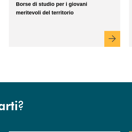
Borse di studio per i giovani
nuove generazioni
meritevoli del territorio
?
arti