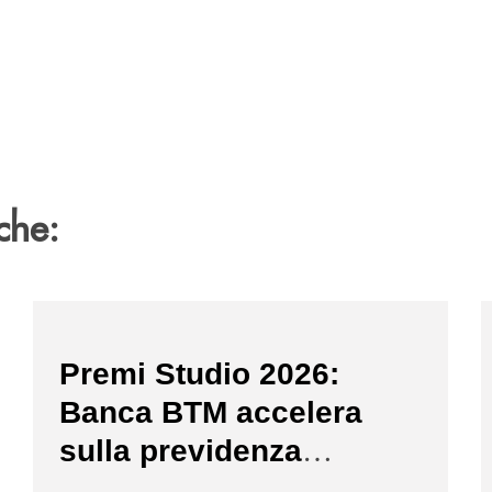
che:
/news/premi-studio-2026/
/
Premi Studio 2026:
Banca BTM accelera
sulla previdenza
complementare per le