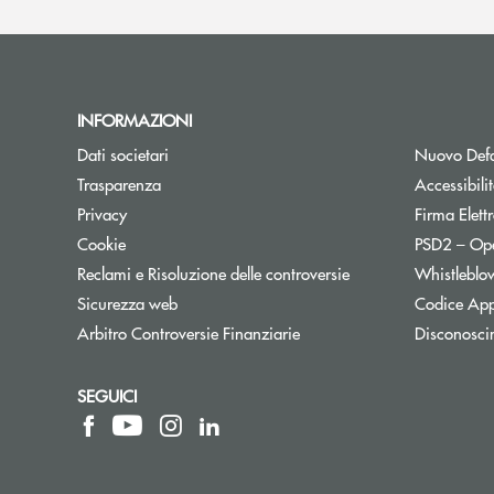
INFORMAZIONI
Dati societari
Nuovo Defa
Trasparenza
Accessibili
Privacy
Firma Elet
Cookie
PSD2 – Op
Reclami e Risoluzione delle controversie
Whistleblo
Sicurezza web
Codice App
Apre una nuova finestra
Arbitro Controversie Finanziarie
Disconosci
SEGUICI