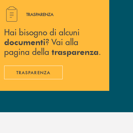
Hai bisogno di alcuni documenti ? Vai alla pagina della 
TRASPARENZA
Hai bisogno di alcuni
? Vai alla
documenti
pagina della
.
trasparenza
TRASPARENZA