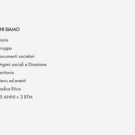
HI SIAMO
toria
ruppo
ocumenti societari
rgani sociali e Direzione
erritorio
ews ed eventi
odice Etico
5 ANNI + 3 BTM