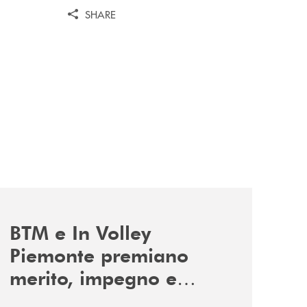
SHARE
news/involley-btm/
BTM e In Volley
Piemonte premiano
merito, impegno e
valori.