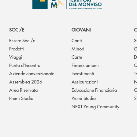
SOCI/E
GIOVANI
C
Essere Soci/e
Conti
S
Prodotti
Minori
G
Viaggi
Carte
D
Punto d'Incontro
Finanziamenti
O
Aziende convenzionate
Investimenti
T
Assemblea 2026
Assicurazioni
N
Area Riservata
Educazione Finanziaria
C
Premi Studio
Premi Studio
2
NEXT Young Community