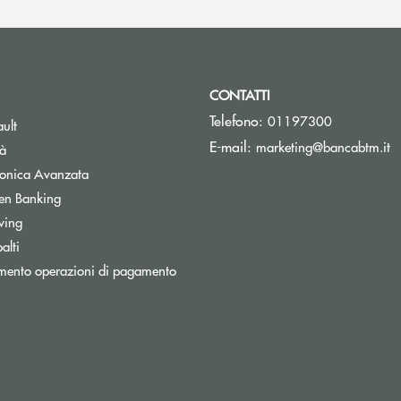
CONTATTI
Telefono:
01197300
Apre una nuova finestra
ult
(s
E-mail:
marketing@bancabtm.it
tà
Apre una nuova finestra
tronica Avanzata
Apre una nuova finestra
en Banking
Apre una nuova finestra
wing
Apre una nuova finestra
alti
mento operazioni di pagamento