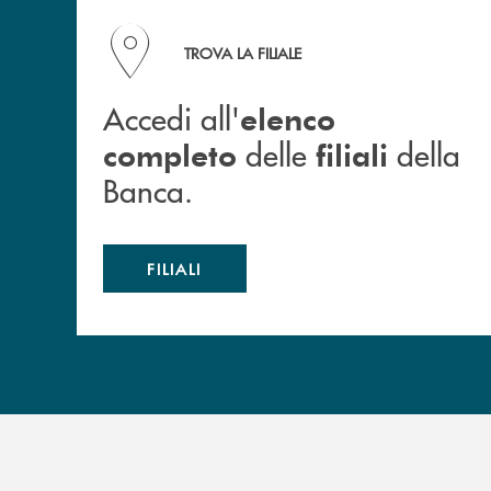
Accedi all' elenco completo delle filiali della B
TROVA LA FILIALE
Accedi all'
elenco
delle
della
completo
filiali
Banca.
FILIALI