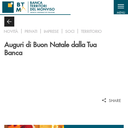
Salta al contenuto principale
MENU
NOVITÀ
PRIVATI
IMPRESE
SOCI
TERRITORIO
Auguri di Buon Natale dalla Tua
Banca
SHARE