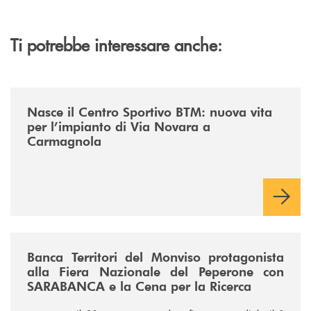
Ti potrebbe interessare anche:
/news/centro-sportivo-btm/
Nasce il Centro Sportivo BTM: nuova vita
per l’impianto di Via Novara a
Carmagnola
/news/fiera-nazionale-del-peperone-con-sarabanca-e-la-cena-per-la-ri
Banca Territori del Monviso protagonista
alla Fiera Nazionale del Peperone con
SARABANCA e la Cena per la Ricerca