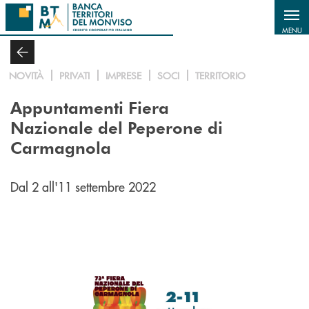
Salta al contenuto principale
MENU
NOVITÀ
PRIVATI
IMPRESE
SOCI
TERRITORIO
Appuntamenti Fiera
Nazionale del Peperone di
Carmagnola
Dal 2 all'11 settembre 2022