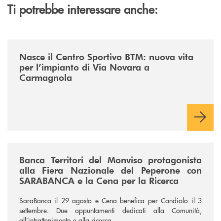
Ti potrebbe interessare anche:
/news/centro-sportivo-btm/
Nasce il Centro Sportivo BTM: nuova vita
per l’impianto di Via Novara a
Carmagnola
/news/fiera-nazionale-del-peperone-con-sarabanca-e-la-cena-per-la-ri
Banca Territori del Monviso protagonista
alla Fiera Nazionale del Peperone con
SARABANCA e la Cena per la Ricerca
SaraBanca il 29 agosto e Cena benefica per Candiolo il 3
settembre. Due appuntamenti dedicati alla Comunità,
all’intrattenimento e alla ricerca.