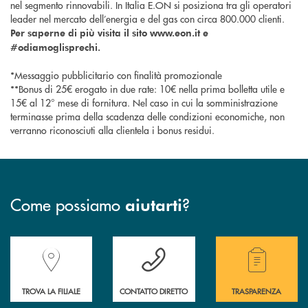
nel segmento rinnovabili. In Italia E.ON si posiziona tra gli operatori
leader nel mercato dell’energia e del gas con circa 800.000 clienti.
Per saperne di più visita il sito www.eon.it e
#odiamoglisprechi.
*Messaggio pubblicitario con finalità promozionale
**Bonus di 25€ erogato in due rate: 10€ nella prima bolletta utile e
15€ al 12° mese di fornitura. Nel caso in cui la somministrazione
terminasse prima della scadenza delle condizioni economiche, non
verranno riconosciuti alla clientela i bonus residui.
Come possiamo
?
aiutarti
Accedi all' elenco completo delle filiali della Banca.
Hai bisogno di assistenza immediata? Contatta
Hai bisogno di alcuni
TROVA LA FILIALE
CONTATTO DIRETTO
TRASPARENZA